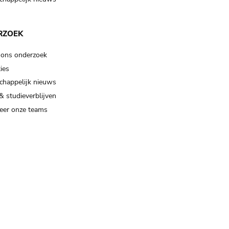
RZOEK
 ons onderzoek
ies
happelijk nieuws
& studieverblijven
eer onze teams