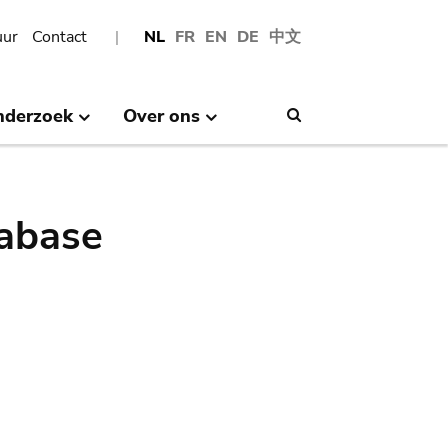
uur
Contact
NL
FR
EN
DE
中文
nderzoek
Over ons
Search
abase