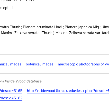
agazine 17: 13. 1903.
accepted
erratus Thunb.; Planera acuminata Lindl.; Planera japonica Miq.; Ulm
i Maxim.; Zelkova serrata (Thunb.) Makino; Zelkova serrata var. taro
anical images
botanical images
macroscopic photographs of w
rom Inside Wood database
on?descid=5165
http://insidewood.lib.ncsu.edu/description?descid
on?descid=5162