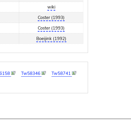
wiki
Coster (1993)
Coster (1993)
Boeijink (1992)
6158
Tw58346
Tw58741