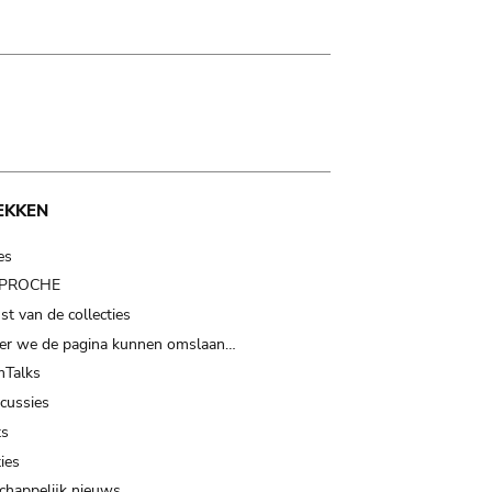
EKKEN
es
t PROCHE
t van de collecties
er we de pagina kunnen omslaan…
Talks
scussies
ts
ies
happelijk nieuws