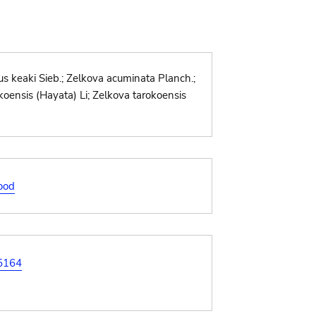
us keaki Sieb.; Zelkova acuminata Planch.;
koensis (Hayata) Li; Zelkova tarokoensis
ood
=5164