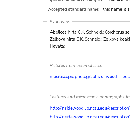
Species name according to:
Botanical M
Accepted standard name:
this name is 
Synonyms
Abelicea hirta C.K. Schneid.; Corchorus s
Zelkova hirta C.K. Schneid.; Zelkova keak
Hayata;
Pictures from external sites
macroscopic photographs of wood
bot
Features and microscopic photographs f
http://insidewood.lib.ncsu.edu/descripti
http://insidewood.lib.ncsu.edu/descripti