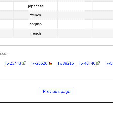
japanese
french
english
french
arium
Tw23443
Tw26520
Tw38215
Tw40440
Tw5
Previous page