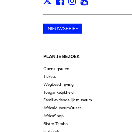
Facebook
Instagram
Youtube
Print
X
NIEUWSBRIEF
Main
PLAN JE BEZOEK
navigation
Openingsuren
Tickets
Wegbeschrijving
Toegankelijkheid
Familievriendelijk museum
AfricaMuseumQuest
AfricaShop
Bistro Tembo
Het park