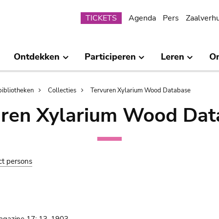
Submenu
TICKETS
Agenda
Pers
Zaalverh
Ontdekken
Participeren
Leren
O
bibliotheken
Collecties
Tervuren Xylarium Wood Database
uren Xylarium Wood Dat
ct persons