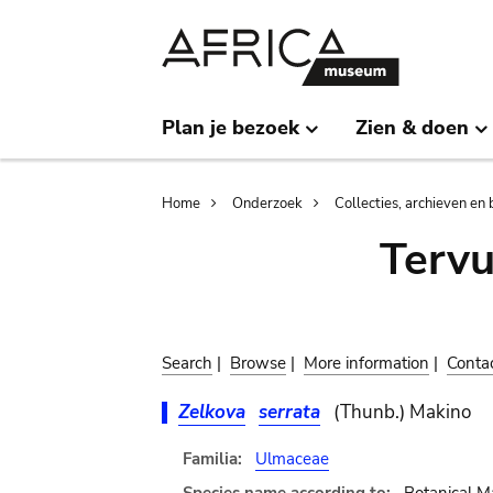
Skip
Skip
to
to
main
search
content
Plan je bezoek
Zien & doen
Breadcrumb
Home
Onderzoek
Collecties, archieven en 
Terv
Search
|
Browse
|
More information
|
Conta
Zelkova
serrata
(Thunb.) Makino
Familia:
Ulmaceae