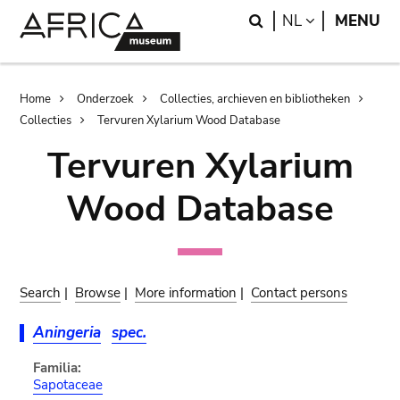
Skip
Skip
Search
LANGUAGE
NL
MENU
to
to
main
search
content
Breadcrumb
Home
Onderzoek
Collecties, archieven en bibliotheken
Collecties
Tervuren Xylarium Wood Database
Tervuren Xylarium
Wood Database
Search
|
Browse
|
More information
|
Contact persons
Aningeria
spec.
Familia:
Sapotaceae