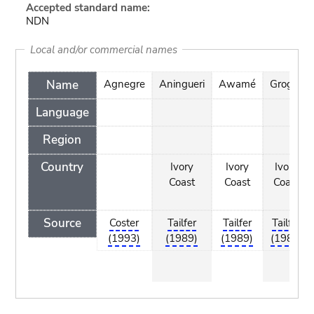
Accepted standard name:
NDN
Local and/or commercial names
Name
Agnegre
Aningueri
Awamé
Grogoli
Language
Region
Country
Ivory
Ivory
Ivory
Coast
Coast
Coast
Source
Coster
Tailfer
Tailfer
Tailfer
(1993)
(1989)
(1989)
(1989)