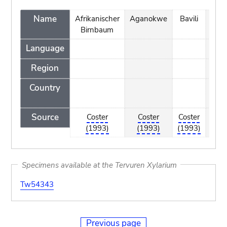
Name
Afrikanischer
Aganokwe
Bavili
Dou
Birnbaum
Language
Region
Country
tra
na
Source
Coster
Coster
Coster
Tailf
(1993)
(1993)
(1993)
(198
Specimens available at the Tervuren Xylarium
Tw54343
Previous page