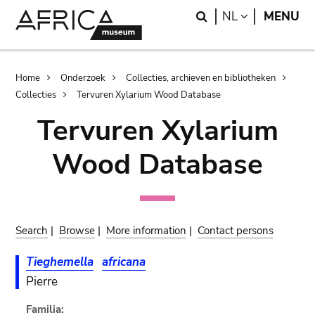
Skip
Skip
Search
LANGUAGE
NL
MENU
to
to
main
search
content
Breadcrumb
Home
Onderzoek
Collecties, archieven en bibliotheken
Collecties
Tervuren Xylarium Wood Database
Tervuren Xylarium
Wood Database
Search
|
Browse
|
More information
|
Contact persons
Tieghemella
africana
Pierre
Familia: