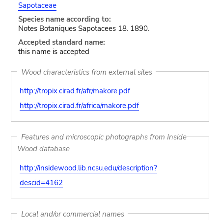
Sapotaceae
Species name according to:
Notes Botaniques Sapotacees 18. 1890.
Accepted standard name:
this name is accepted
Wood characteristics from external sites
http://tropix.cirad.fr/afr/makore.pdf
http://tropix.cirad.fr/africa/makore.pdf
Features and microscopic photographs from Inside
Wood database
http://insidewood.lib.ncsu.edu/description?
descid=4162
Local and/or commercial names