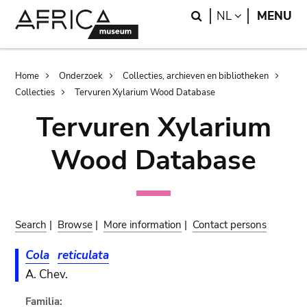
Skip
Skip
Search
LANGUAGE
NL
MENU
to
to
main
search
content
Breadcrumb
Home
Onderzoek
Collecties, archieven en bibliotheken
Collecties
Tervuren Xylarium Wood Database
Tervuren Xylarium
Wood Database
Search
|
Browse
|
More information
|
Contact persons
Cola
reticulata
A. Chev.
Familia: