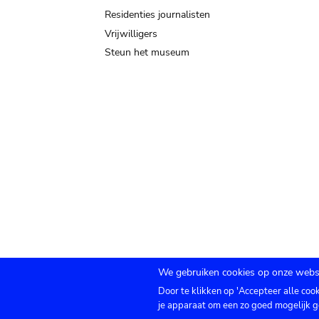
Residenties journalisten
Vrijwilligers
Steun het museum
We gebruiken cookies op onze websi
Door te klikken op 'Accepteer alle coo
Submenu
TICKETS
Agenda
Pers
Zaalverhuur
C
je apparaat om een zo goed mogelijk g