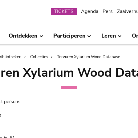
Submenu
TICKETS
Agenda
Pers
Zaalverh
Ontdekken
Participeren
Leren
O
bibliotheken
Collecties
Tervuren Xylarium Wood Database
uren Xylarium Wood Dat
ct persons
s