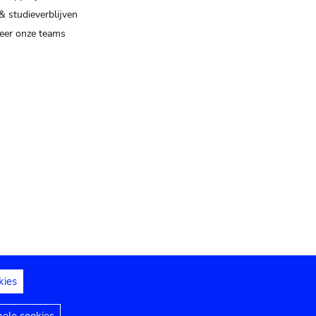
& studieverblijven
eer onze teams
kies
dedelingen
Toegankelijkheidsverklaring