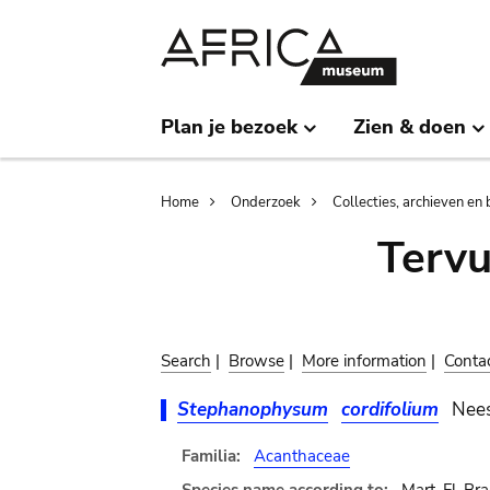
Skip
Skip
to
to
main
search
content
Plan je bezoek
Zien & doen
Breadcrumb
Home
Onderzoek
Collecties, archieven en 
Terv
Search
|
Browse
|
More information
|
Conta
Stephanophysum
cordifolium
Nee
Familia:
Acanthaceae