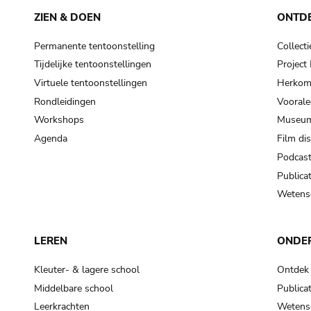
ZIEN & DOEN
ONTD
Permanente tentoonstelling
Collecti
Tijdelijke tentoonstellingen
Projec
Virtuele tentoonstellingen
Herkoms
Rondleidingen
Voorale
Workshops
Museum
Agenda
Film di
Podcas
Publicat
Wetensc
LEREN
ONDE
Kleuter- & lagere school
Ontdek
Middelbare school
Publicat
Leerkrachten
Wetensc