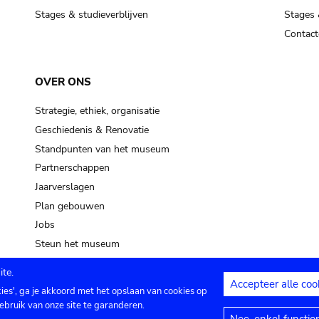
Stages & studieverblijven
Stages 
Contact
OVER ONS
Strategie, ethiek, organisatie
Geschiedenis & Renovatie
Standpunten van het museum
Partnerschappen
Jaarverslagen
Plan gebouwen
Jobs
Steun het museum
te.
Accepteer alle coo
kies', ga je akkoord met het opslaan van cookies op
ontact
Privacy instellingen
Juridische me
ebruik van onze site te garanderen.