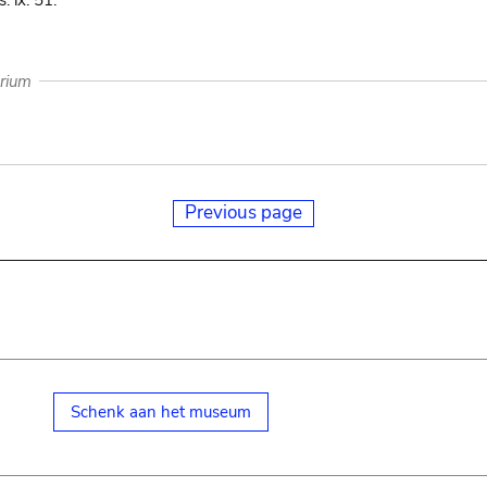
. ix. 51.
arium
Previous page
Schenk aan het museum