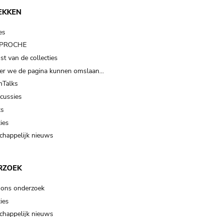
EKKEN
es
t PROCHE
t van de collecties
er we de pagina kunnen omslaan…
Talks
scussies
ts
ies
happelijk nieuws
RZOEK
 ons onderzoek
ies
happelijk nieuws