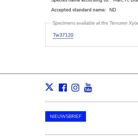
Species name according to:
Mart. Fl. Bras
Accepted standard name:
ND
Specimens available at the Tervuren Xyl
Tw37120
Facebook
Instagram
Youtube
Print
X
NIEUWSBRIEF