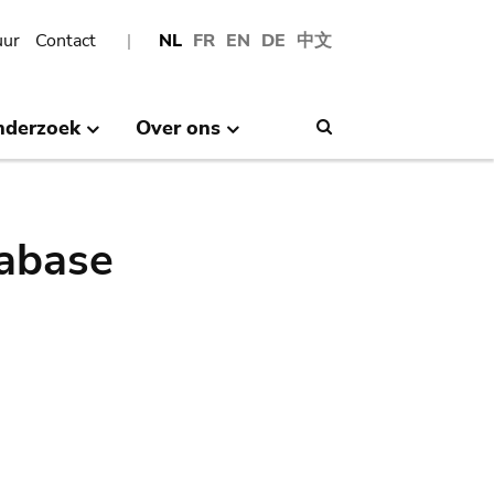
uur
Contact
NL
FR
EN
DE
中文
nderzoek
Over ons
Search
abase