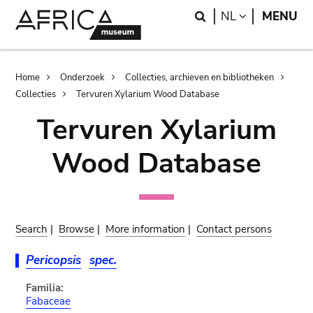
Skip
Skip
Search
LANGUAGE
NL
MENU
to
to
main
search
content
Breadcrumb
Home
Onderzoek
Collecties, archieven en bibliotheken
Collecties
Tervuren Xylarium Wood Database
Tervuren Xylarium
Wood Database
Search
|
Browse
|
More information
|
Contact persons
Pericopsis
spec.
Familia:
Fabaceae