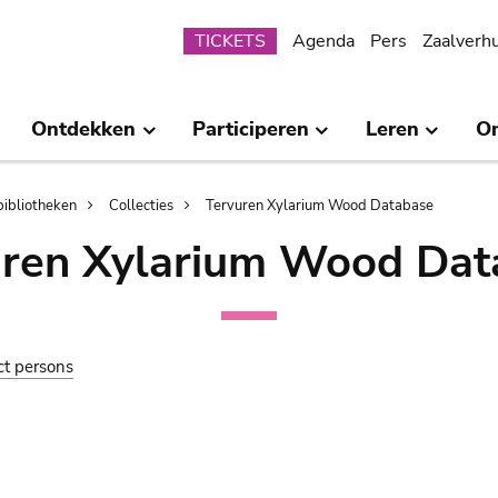
Submenu
TICKETS
Agenda
Pers
Zaalverh
Ontdekken
Participeren
Leren
O
bibliotheken
Collecties
Tervuren Xylarium Wood Database
uren Xylarium Wood Dat
ct persons