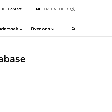
uur
Contact
NL
FR
EN
DE
中文
nderzoek
Over ons
Search
abase