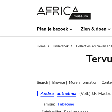
Skip
Skip
to
to
main
search
content
Plan je bezoek
Zien & doen
Breadcrumb
Home
Onderzoek
Collecties, archieven en 
Terv
Search
|
Browse
|
More information
|
Conta
Andira
anthelmia
(Vell.) J.F. Macbr.
Familia:
Fabaceae