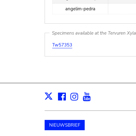
angelim-pedra
Specimens available at the Tervuren Xyl
Tw57353
Facebook
Instagram
Youtube
Print
X
NIEUWSBRIEF