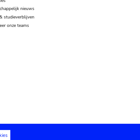
ies
happelijk nieuws
& studieverblijven
eer onze teams
kies