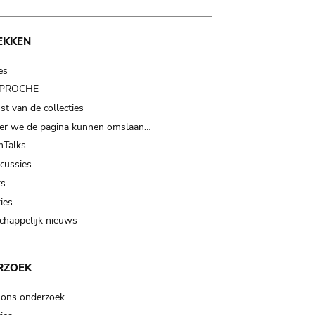
EKKEN
es
t PROCHE
t van de collecties
er we de pagina kunnen omslaan…
Talks
scussies
ts
ies
happelijk nieuws
RZOEK
 ons onderzoek