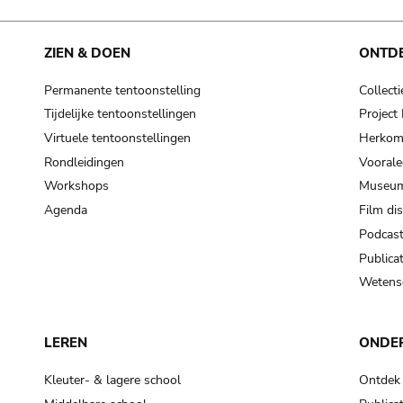
ZIEN & DOEN
ONTD
Permanente tentoonstelling
Collecti
Tijdelijke tentoonstellingen
Projec
Virtuele tentoonstellingen
Herkoms
Rondleidingen
Voorale
Workshops
Museum
Agenda
Film di
Podcas
Publicat
Wetensc
LEREN
ONDE
Kleuter- & lagere school
Ontdek