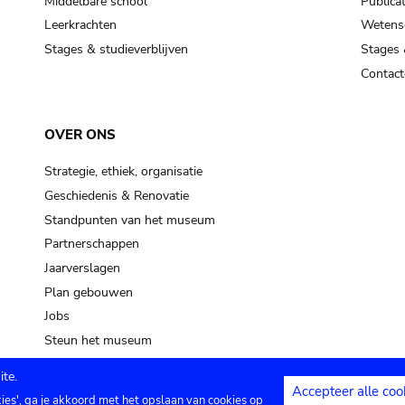
Middelbare school
Publicat
Leerkrachten
Wetensc
Stages & studieverblijven
Stages 
Contact
OVER ONS
Strategie, ethiek, organisatie
Geschiedenis & Renovatie
Standpunten van het museum
Partnerschappen
Jaarverslagen
Plan gebouwen
Jobs
Steun het museum
te.
Accepteer alle coo
kies', ga je akkoord met het opslaan van cookies op