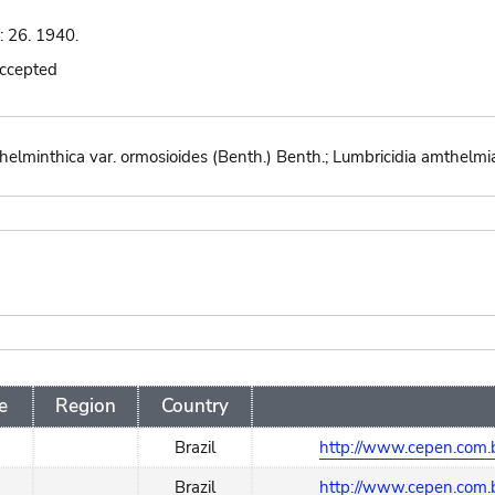
: 26. 1940.
accepted
elminthica var. ormosioides (Benth.) Benth.; Lumbricidia amthelmia 
e
Region
Country
Brazil
http://www.cepen.com.b
Brazil
http://www.cepen.com.b