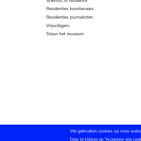
Scientist in residence
Residenties kunstenaars
Residenties journalisten
Vrijwilligers
Steun het museum
We gebruiken cookies op onze websi
Door te klikken op 'Accepteer alle coo