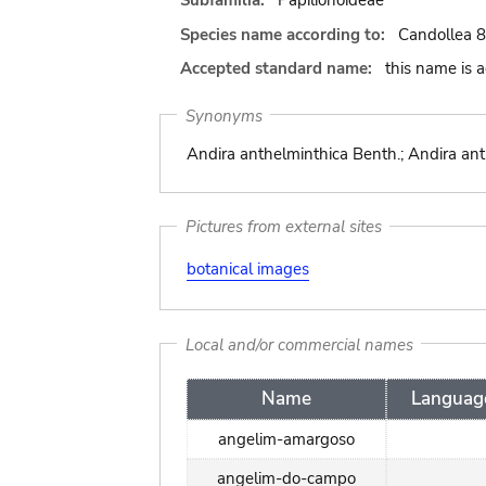
Subfamilia:
Papilionoideae
Species name according to:
Candollea 8
Accepted standard name:
this name is 
Synonyms
Andira anthelminthica Benth.; Andira anth
Pictures from external sites
botanical images
Local and/or commercial names
Name
Languag
angelim-amargoso
angelim-do-campo