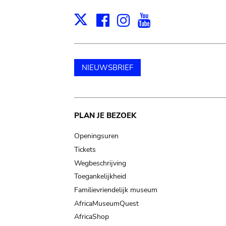
Facebook
Instagram
Youtube
Print
X
NIEUWSBRIEF
Main
PLAN JE BEZOEK
navigation
Openingsuren
Tickets
Wegbeschrijving
Toegankelijkheid
Familievriendelijk museum
AfricaMuseumQuest
AfricaShop