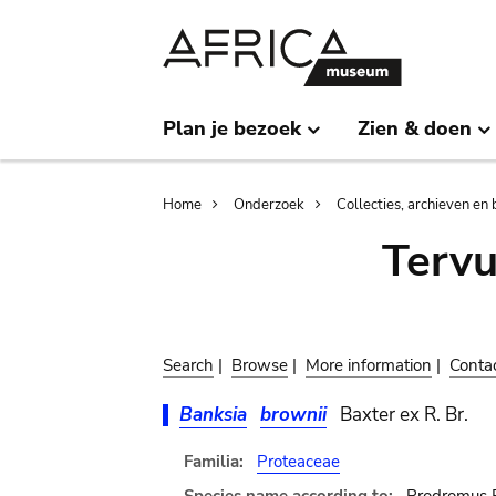
Skip
Skip
to
to
main
search
content
Plan je bezoek
Zien & doen
Breadcrumb
Home
Onderzoek
Collecties, archieven en 
Terv
Search
|
Browse
|
More information
|
Conta
Banksia
brownii
Baxter ex R. Br.
Familia:
Proteaceae