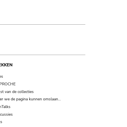
EKKEN
es
t PROCHE
t van de collecties
er we de pagina kunnen omslaan…
Talks
scussies
ts