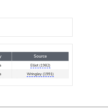
y
Source
a
Elliot (1982)
a
Wringley (1991)