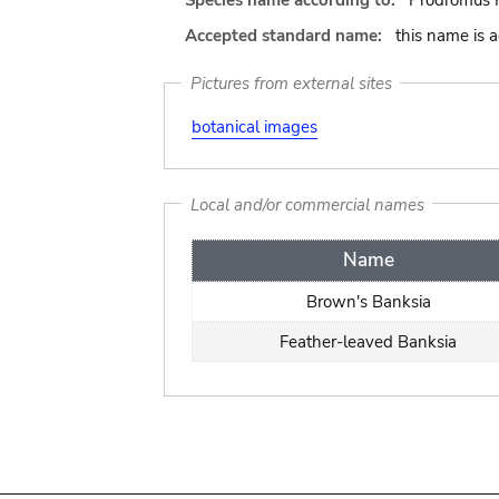
Species name according to:
Prodromus F
Accepted standard name:
this name is 
Pictures from external sites
botanical images
Local and/or commercial names
Name
Brown's Banksia
Feather-leaved Banksia