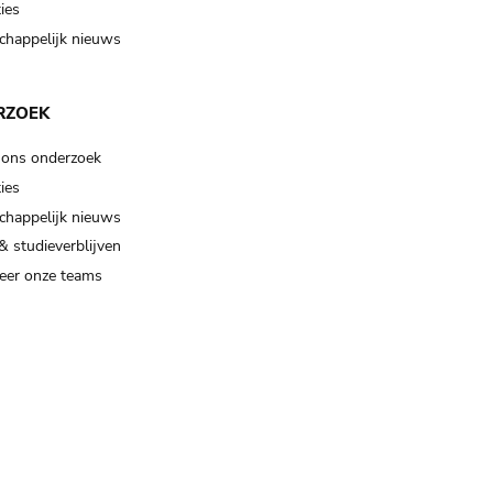
ies
happelijk nieuws
RZOEK
 ons onderzoek
ies
happelijk nieuws
& studieverblijven
eer onze teams