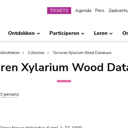
Submenu
TICKETS
Agenda
Pers
Zaalverh
Ontdekken
Participeren
Leren
O
bibliotheken
Collecties
Tervuren Xylarium Wood Database
uren Xylarium Wood Dat
ct persons