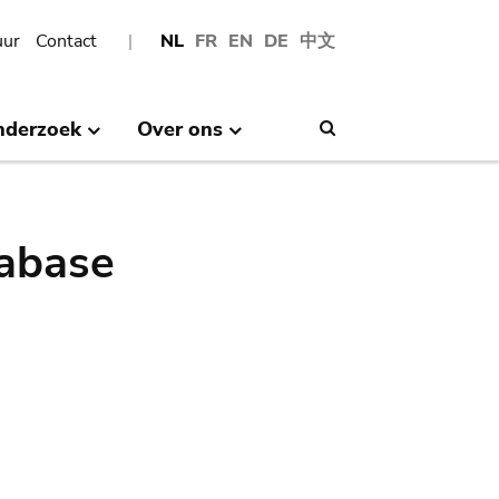
uur
Contact
NL
FR
EN
DE
中文
nderzoek
Over ons
Search
abase