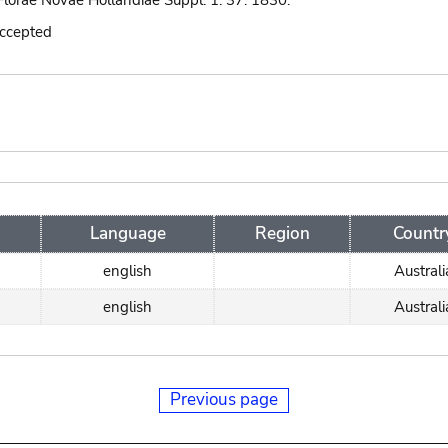
lorae Novae Hollandiae Suppl. 1: 37. 1830.
accepted
Language
Region
Countr
english
Australi
english
Australi
Previous page