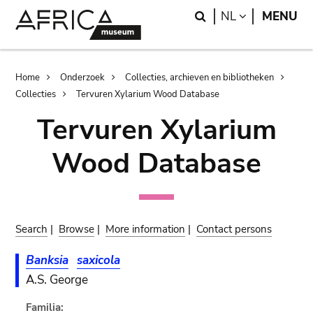
Skip
Skip
Search
LANGUAGE
NL
MENU
to
to
main
search
content
Breadcrumb
Home
Onderzoek
Collecties, archieven en bibliotheken
Collecties
Tervuren Xylarium Wood Database
Tervuren Xylarium
Wood Database
Search
|
Browse
|
More information
|
Contact persons
Banksia
saxicola
A.S. George
Familia: