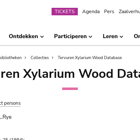
Submenu
TICKETS
Agenda
Pers
Zaalverh
Ontdekken
Participeren
Leren
O
bibliotheken
Collecties
Tervuren Xylarium Wood Database
uren Xylarium Wood Dat
ct persons
L.Rye