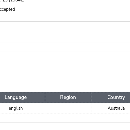
: 25 (1984):.
accepted
Language
Region
Country
english
Australia