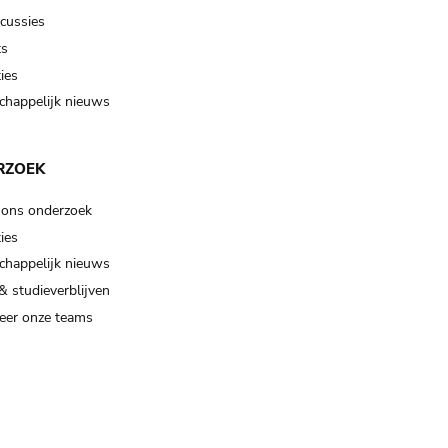
scussies
ts
ies
happelijk nieuws
RZOEK
 ons onderzoek
ies
happelijk nieuws
& studieverblijven
eer onze teams