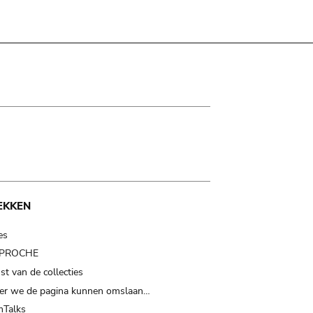
EKKEN
es
t PROCHE
t van de collecties
er we de pagina kunnen omslaan…
Talks