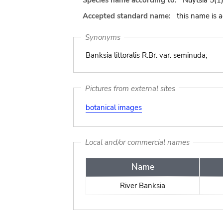
Species name according to:
Nuytsia 5(1)
Accepted standard name:
this name is 
Synonyms
Banksia littoralis R.Br. var. seminuda;
Pictures from external sites
botanical images
Local and/or commercial names
Name
River Banksia