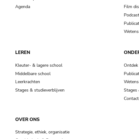
Agenda
Film di
Podcas
Publicat
Wetensc
LEREN
ONDE
Kleuter- & lagere school
Ontdek
Middelbare school
Publicat
Leerkrachten
Wetensc
Stages & studieverblijven
Stages 
Contact
OVER ONS
Strategie, ethiek, organisatie