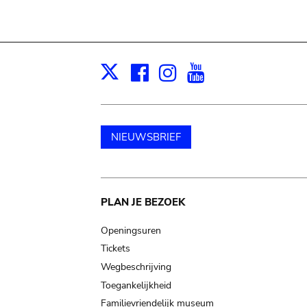
Facebook
Instagram
Youtube
Print
X
NIEUWSBRIEF
Main
PLAN JE BEZOEK
navigation
Openingsuren
Tickets
Wegbeschrijving
Toegankelijkheid
Familievriendelijk museum