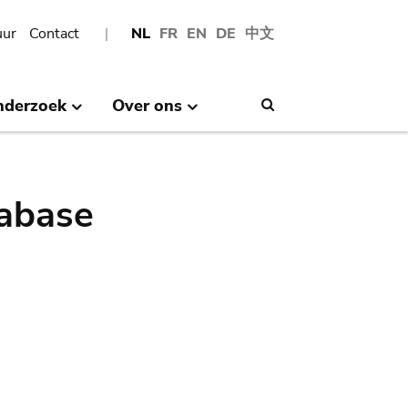
uur
Contact
NL
FR
EN
DE
中文
nderzoek
Over ons
Search
abase