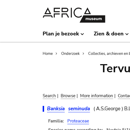
Skip
Skip
to
to
main
search
content
Plan je bezoek
Zien & doen
Breadcrumb
Home
Onderzoek
Collecties, archieven en 
Terv
Search
|
Browse
|
More information
|
Conta
Banksia
seminuda
( A.S.George ) B.
Familia:
Proteaceae