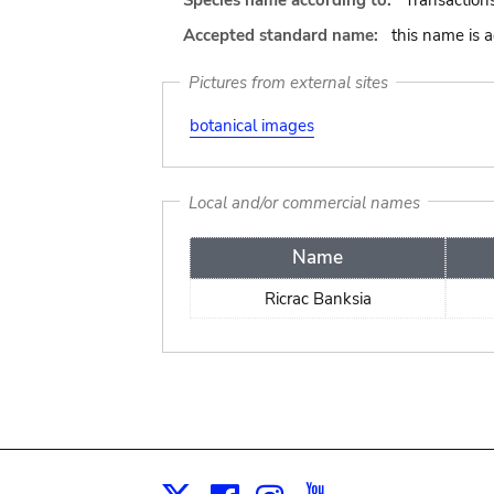
Species name according to:
Transaction
Accepted standard name:
this name is 
Pictures from external sites
botanical images
Local and/or commercial names
Name
Ricrac Banksia