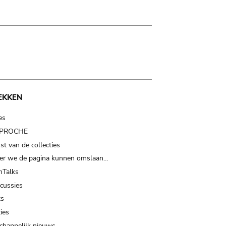
EKKEN
es
t PROCHE
t van de collecties
er we de pagina kunnen omslaan…
Talks
scussies
ts
ies
happelijk nieuws