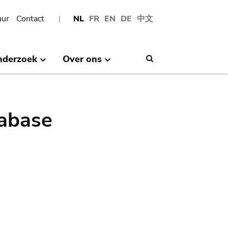
uur
Contact
NL
FR
EN
DE
中文
nderzoek
Over ons
Search
abase