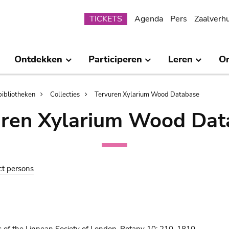
Submenu
TICKETS
Agenda
Pers
Zaalverh
Ontdekken
Participeren
Leren
O
bibliotheken
Collecties
Tervuren Xylarium Wood Database
uren Xylarium Wood Dat
ct persons