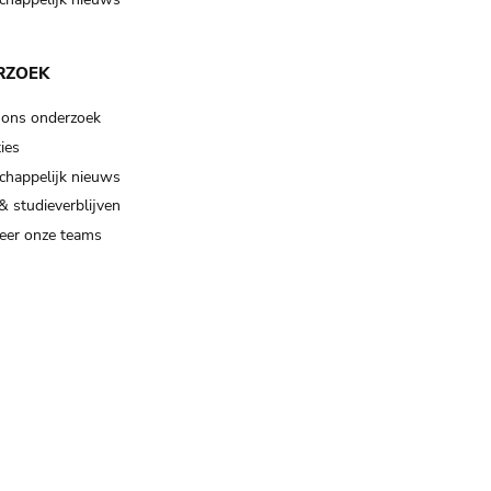
RZOEK
 ons onderzoek
ies
happelijk nieuws
& studieverblijven
eer onze teams