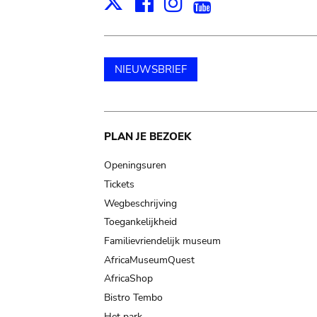
Facebook
Instagram
Youtube
Print
X
NIEUWSBRIEF
Main
PLAN JE BEZOEK
navigation
Openingsuren
Tickets
Wegbeschrijving
Toegankelijkheid
Familievriendelijk museum
AfricaMuseumQuest
AfricaShop
Bistro Tembo
Het park