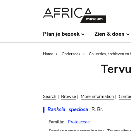
Skip
Skip
to
to
main
search
content
Plan je bezoek
Zien & doen
Breadcrumb
Home
Onderzoek
Collecties, archieven en 
Terv
Search
|
Browse
|
More information
|
Conta
Banksia
speciosa
R. Br.
Familia:
Proteaceae