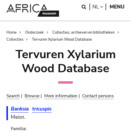
Skip
Skip
Search
LANGUAGE
NL
MENU
to
to
main
search
content
Breadcrumb
Home
Onderzoek
Collecties, archieven en bibliotheken
Collecties
Tervuren Xylarium Wood Database
Tervuren Xylarium
Wood Database
Search
|
Browse
|
More information
|
Contact persons
Banksia
tricuspis
Meisn.
Familia: