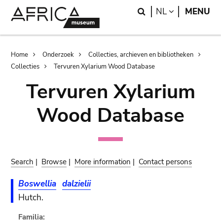
Skip
Skip
Search
LANGUAGE
NL
MENU
to
to
main
search
content
Breadcrumb
Home
Onderzoek
Collecties, archieven en bibliotheken
Collecties
Tervuren Xylarium Wood Database
Tervuren Xylarium
Wood Database
Search
|
Browse
|
More information
|
Contact persons
Boswellia
dalzielii
Hutch.
Familia: