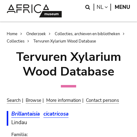
Skip
Skip
Search
LANGUAGE
NL
MENU
to
to
main
search
content
Breadcrumb
Home
Onderzoek
Collecties, archieven en bibliotheken
Collecties
Tervuren Xylarium Wood Database
Tervuren Xylarium
Wood Database
Search
|
Browse
|
More information
|
Contact persons
Brillantaisia
cicatricosa
Lindau
Familia: