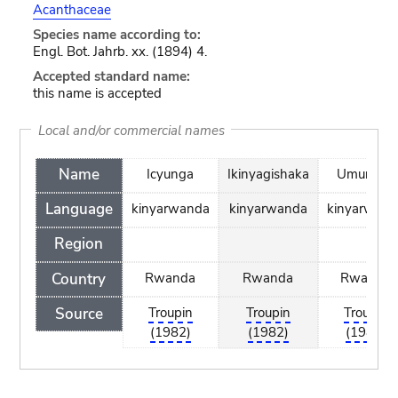
Acanthaceae
Species name according to:
Engl. Bot. Jahrb. xx. (1894) 4.
Accepted standard name:
this name is accepted
Local and/or commercial names
Name
Icyunga
Ikinyagishaka
Umunayu
Language
kinyarwanda
kinyarwanda
kinyarwand
Region
Country
Rwanda
Rwanda
Rwanda
Source
Troupin
Troupin
Troupin
(1982)
(1982)
(1982)