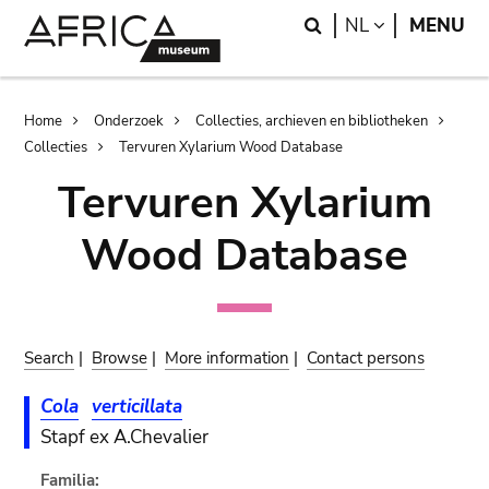
Skip
Skip
Search
LANGUAGE
NL
MENU
to
to
main
search
content
Breadcrumb
Home
Onderzoek
Collecties, archieven en bibliotheken
Collecties
Tervuren Xylarium Wood Database
Tervuren Xylarium
Wood Database
Search
|
Browse
|
More information
|
Contact persons
Cola
verticillata
Stapf ex A.Chevalier
Familia: