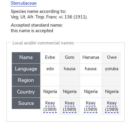
Sterculiaceae
Species name according to:
Veg. Ut. Afr. Trop. Franc. vi. 136 (1911).
Accepted standard name:
this name is accepted
Local and/or commercial names
Name
Evbe
Goro
Hanarua
Owe
W
Language
edo
hausa
hausa
yoruba
n
Region
Country
Nigeria
Nigeria
Nigeria
Nigeria
Nig
Source
Keay
Keay
Keay
Keay
K
(1989)
(1989)
(1989)
(1989)
(1