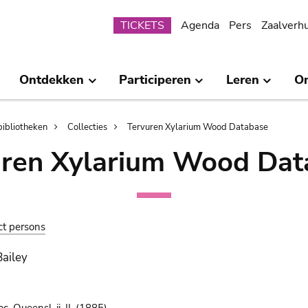
Submenu
TICKETS
Agenda
Pers
Zaalverh
Ontdekken
Participeren
Leren
O
bibliotheken
Collecties
Tervuren Xylarium Wood Database
uren Xylarium Wood Dat
ct persons
Bailey