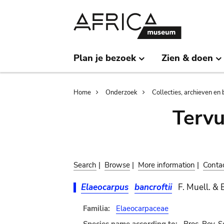
Skip
Skip
to
to
main
search
content
Plan je bezoek
Zien & doen
Breadcrumb
Home
Onderzoek
Collecties, archieven en 
Terv
Search
|
Browse
|
More information
|
Conta
Elaeocarpus
bancroftii
F. Muell. & 
Familia:
Elaeocarpaceae