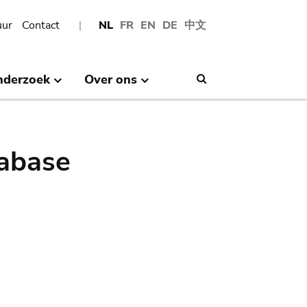
uur
Contact
NL
FR
EN
DE
中文
nderzoek
Over ons
Search
abase