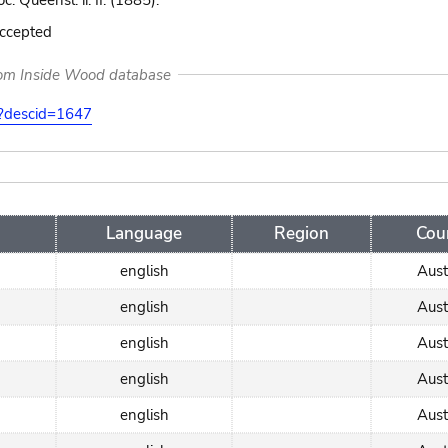
c. Queensl. ii. II. (1885).
accepted
rom Inside Wood database
on?descid=1647
Language
Region
Cou
english
Aust
english
Aust
english
Aust
english
Aust
english
Aust