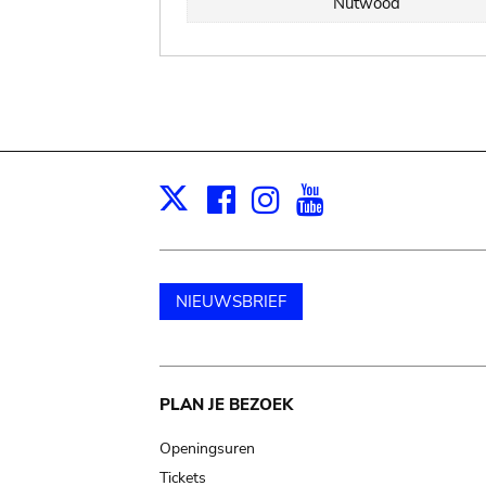
Nutwood
Facebook
Instagram
Youtube
Print
X
NIEUWSBRIEF
Main
PLAN JE BEZOEK
navigation
Openingsuren
Tickets