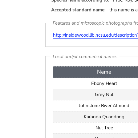
Species name according to:
Proc. Roy. So
Accepted standard name:
this name is 
Features and microscopic photographs f
http://insidewood.lib.ncsu.edu/descripti
Local and/or commercial names
Name
Ebony Heart
Grey Nut
Johnstone River Almond
Kuranda Quandong
Nut Tree