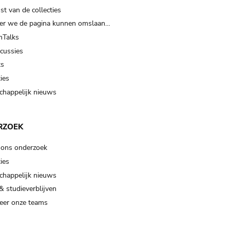
t van de collecties
er we de pagina kunnen omslaan…
Talks
scussies
ts
ies
happelijk nieuws
RZOEK
 ons onderzoek
ies
happelijk nieuws
& studieverblijven
eer onze teams