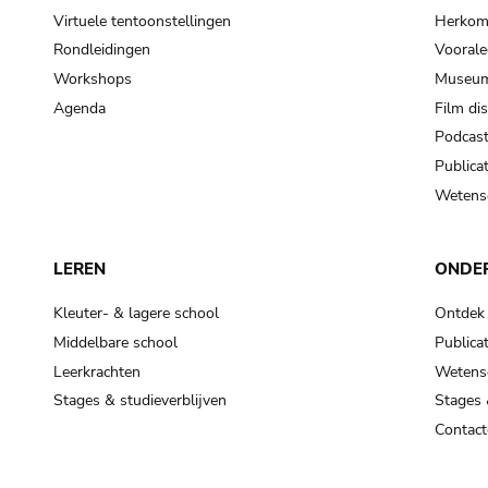
Virtuele tentoonstellingen
Herkoms
Rondleidingen
Voorale
Workshops
Museum
Agenda
Film di
Podcas
Publicat
Wetensc
LEREN
ONDE
Kleuter- & lagere school
Ontdek
Middelbare school
Publicat
Leerkrachten
Wetensc
Stages & studieverblijven
Stages 
Contact