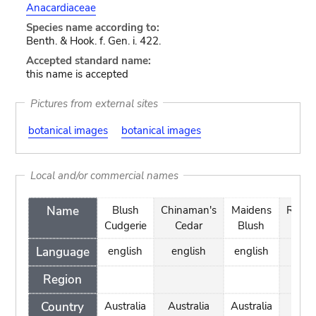
Anacardiaceae
Species name according to:
Benth. & Hook. f. Gen. i. 422.
Accepted standard name:
this name is accepted
Pictures from external sites
botanical images
botanical images
Local and/or commercial names
Name
Blush
Chinaman's
Maidens
Ribb
Cudgerie
Cedar
Blush
Language
english
english
english
eng
Region
Country
Australia
Australia
Australia
Aust