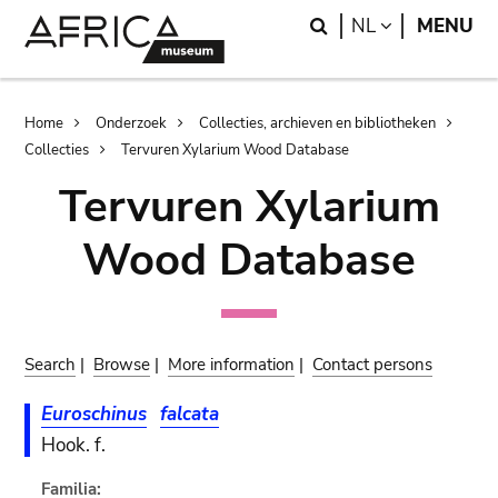
Skip
Skip
Search
LANGUAGE
NL
MENU
to
to
main
search
content
Breadcrumb
Home
Onderzoek
Collecties, archieven en bibliotheken
Collecties
Tervuren Xylarium Wood Database
Tervuren Xylarium
Wood Database
Search
|
Browse
|
More information
|
Contact persons
Euroschinus
falcata
Hook. f.
Familia: