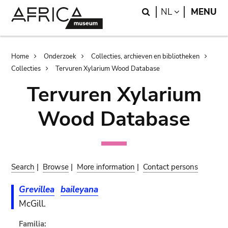
Skip
Skip
Search
LANGUAGE
NL
MENU
to
to
main
search
content
Breadcrumb
Home
Onderzoek
Collecties, archieven en bibliotheken
Collecties
Tervuren Xylarium Wood Database
Tervuren Xylarium
Wood Database
Search
|
Browse
|
More information
|
Contact persons
Grevillea
baileyana
McGill.
Familia: