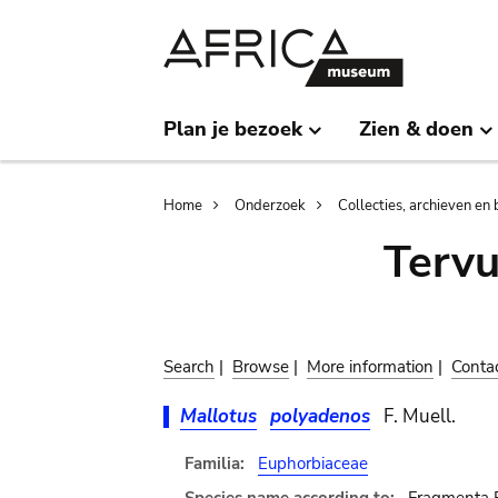
Skip
Skip
to
to
main
search
content
Plan je bezoek
Zien & doen
Breadcrumb
Home
Onderzoek
Collecties, archieven en 
Terv
Search
|
Browse
|
More information
|
Conta
Mallotus
polyadenos
F. Muell.
Familia:
Euphorbiaceae