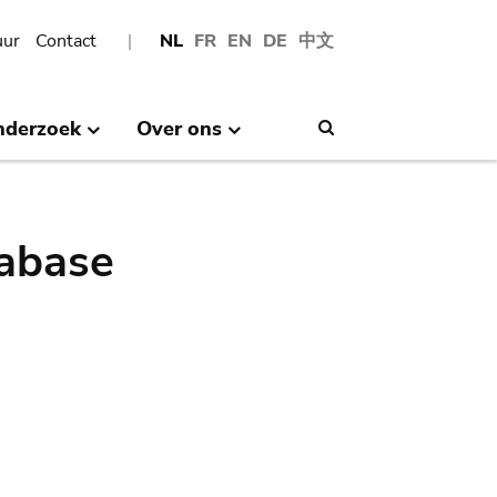
uur
Contact
NL
FR
EN
DE
中文
nderzoek
Over ons
Search
abase