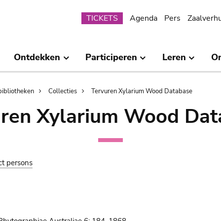
Submenu
TICKETS
Agenda
Pers
Zaalverh
Ontdekken
Participeren
Leren
O
bibliotheken
Collecties
Tervuren Xylarium Wood Database
uren Xylarium Wood Dat
ct persons