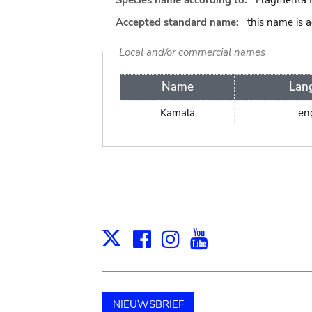
Species name according to:
Fragmenta P
Accepted standard name:
this name is 
Local and/or commercial names
Name
Lan
Kamala
en
Facebook
Instagram
Youtube
Print
X
NIEUWSBRIEF