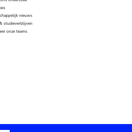
ies
happelijk nieuws
& studieverblijven
eer onze teams