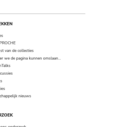
EKKEN
es
t PROCHE
t van de collecties
er we de pagina kunnen omslaan…
Talks
scussies
ts
ies
happelijk nieuws
RZOEK
 ons onderzoek