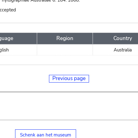
hytographiae Australiae 6: 184. 1868.
accepted
guage
Region
Country
glish
Australia
Previous page
Schenk aan het museum