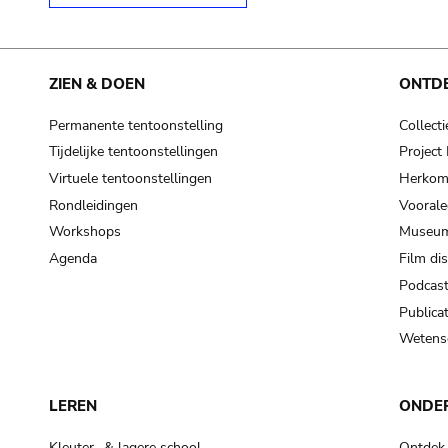
ZIEN & DOEN
ONTD
Permanente tentoonstelling
Collecti
Tijdelijke tentoonstellingen
Projec
Virtuele tentoonstellingen
Herkoms
Rondleidingen
Voorale
Workshops
Museum
Agenda
Film di
Podcas
Publicat
Wetensc
LEREN
ONDE
Kleuter- & lagere school
Ontdek