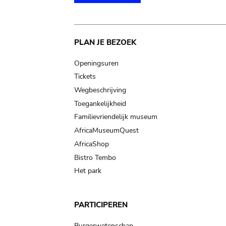
Main
PLAN JE BEZOEK
navigation
Openingsuren
Tickets
Wegbeschrijving
Toegankelijkheid
Familievriendelijk museum
AfricaMuseumQuest
AfricaShop
Bistro Tembo
Het park
PARTICIPEREN
Burgerwetenschap