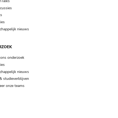
Talks
scussies
ts
ies
happelijk nieuws
RZOEK
 ons onderzoek
ies
happelijk nieuws
& studieverblijven
eer onze teams