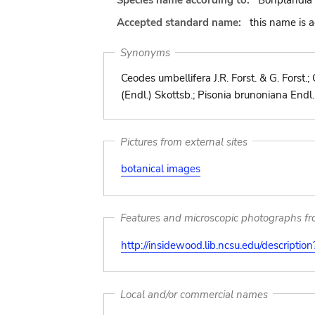
Species name according to:
Bonplandia 
Accepted standard name:
this name is 
Synonyms
Ceodes umbellifera J.R. Forst. & G. Forst
(Endl.) Skottsb.; Pisonia brunoniana Endl.
Pictures from external sites
botanical images
Features and microscopic photographs f
http://insidewood.lib.ncsu.edu/descripti
Local and/or commercial names