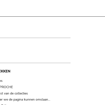
EKKEN
es
t PROCHE
t van de collecties
er we de pagina kunnen omslaan…