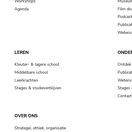
Workshops
Museum
Agenda
Film di
Podcas
Publicat
Wetensc
LEREN
ONDE
Kleuter- & lagere school
Ontdek
Middelbare school
Publicat
Leerkrachten
Wetensc
Stages & studieverblijven
Stages 
Contact
OVER ONS
Strategie, ethiek, organisatie