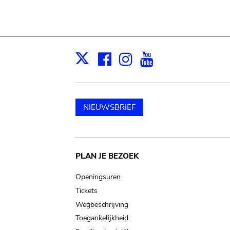
Facebook
Instagram
Youtube
Print
X
NIEUWSBRIEF
Main
PLAN JE BEZOEK
navigation
Openingsuren
Tickets
Wegbeschrijving
Toegankelijkheid