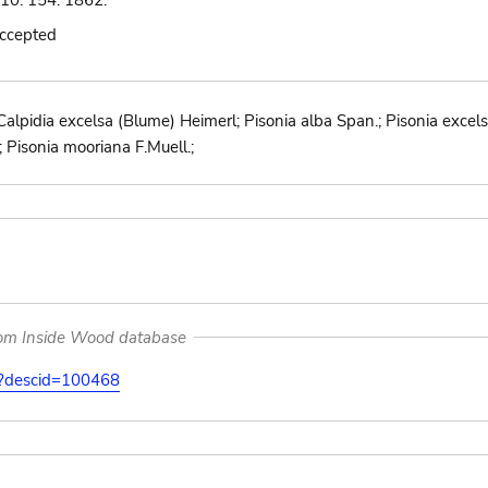
10: 154. 1862.
accepted
.; Calpidia excelsa (Blume) Heimerl; Pisonia alba Span.; Pisonia e
; Pisonia mooriana F.Muell.;
rom Inside Wood database
on?descid=100468