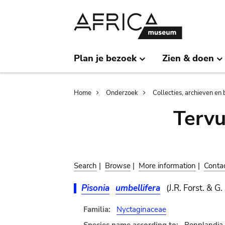
Skip
Skip
to
to
main
search
content
Plan je bezoek
Zien & doen
Breadcrumb
Home
Onderzoek
Collecties, archieven en 
Terv
Search
|
Browse
|
More information
|
Conta
Pisonia
umbellifera
(J.R. Forst. & G.
Familia:
Nyctaginaceae