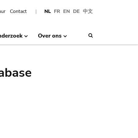
uur
Contact
NL
FR
EN
DE
中文
nderzoek
Over ons
Search
abase