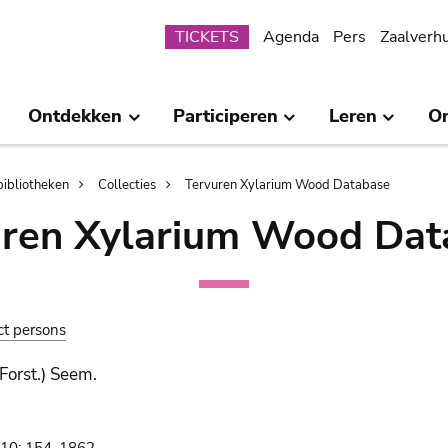
Submenu
TICKETS
Agenda
Pers
Zaalverh
Ontdekken
Participeren
Leren
O
bibliotheken
Collecties
Tervuren Xylarium Wood Database
uren Xylarium Wood Dat
ct persons
 Forst.) Seem.