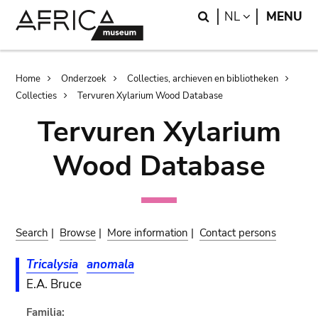
Skip
Skip
Search
LANGUAGE
NL
MENU
to
to
main
search
content
Breadcrumb
Home
Onderzoek
Collecties, archieven en bibliotheken
Collecties
Tervuren Xylarium Wood Database
Tervuren Xylarium
Wood Database
Search
|
Browse
|
More information
|
Contact persons
Tricalysia
anomala
E.A. Bruce
Familia: