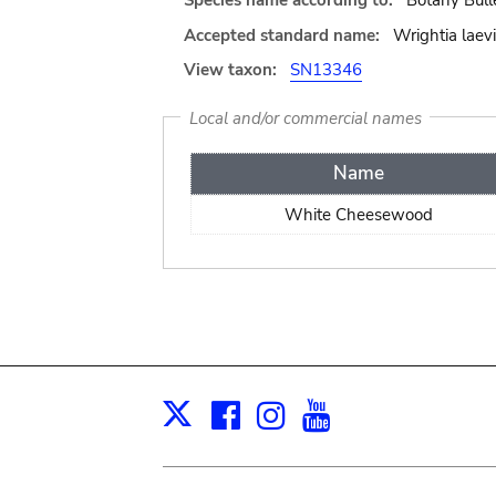
Species name according to:
Botany Bull
Accepted standard name:
Wrightia laevi
View taxon:
SN13346
Local and/or commercial names
Name
White Cheesewood
Facebook
Instagram
Youtube
Print
X