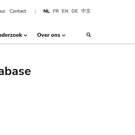
uur
Contact
NL
FR
EN
DE
中文
nderzoek
Over ons
Search
abase