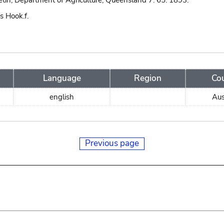
etin, Department of Agriculture, Queensland 7: 65. 1893.
s Hook.f.
Language
Region
Co
english
Aus
Previous page