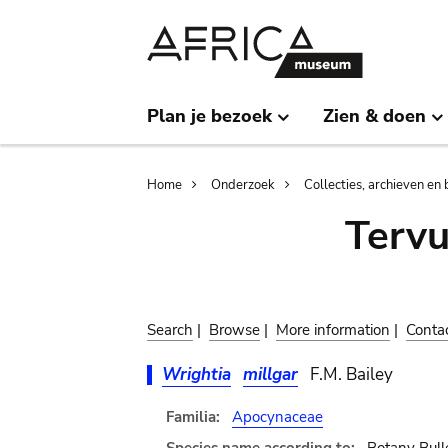
Skip
Skip
to
to
main
search
content
Plan je bezoek
Zien & doen
Breadcrumb
Home
Onderzoek
Collecties, archieven en 
Terv
Search
|
Browse
|
More information
|
Conta
Wrightia
millgar
F.M. Bailey
Familia:
Apocynaceae