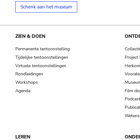
Schenk aan het museum
ZIEN & DOEN
ONTD
Permanente tentoonstelling
Collecti
Tijdelijke tentoonstellingen
Projec
Virtuele tentoonstellingen
Herkoms
Rondleidingen
Voorale
Workshops
Museum
Agenda
Film di
Podcas
Publicat
Wetensc
LEREN
ONDE