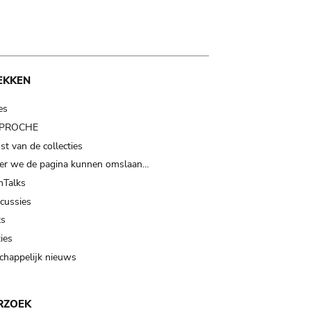
EKKEN
es
t PROCHE
t van de collecties
er we de pagina kunnen omslaan…
Talks
scussies
ts
ies
happelijk nieuws
RZOEK