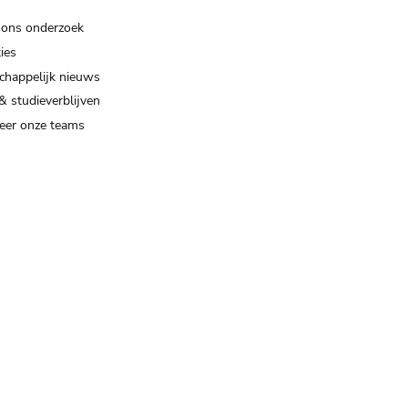
 ons onderzoek
ies
happelijk nieuws
& studieverblijven
eer onze teams