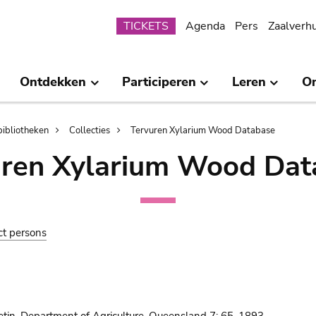
Submenu
TICKETS
Agenda
Pers
Zaalverh
Ontdekken
Participeren
Leren
O
bibliotheken
Collecties
Tervuren Xylarium Wood Database
uren Xylarium Wood Dat
ct persons