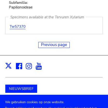
Subfamilia:
Papilionoideae
Specimens available at the Tervuren Xylarium
Tw57370
Previous page
Facebook
Instagram
Youtube
Print
X
NIEUWSBRIEF
Schenk aan het museum
We gebruiken cookies op onze website.