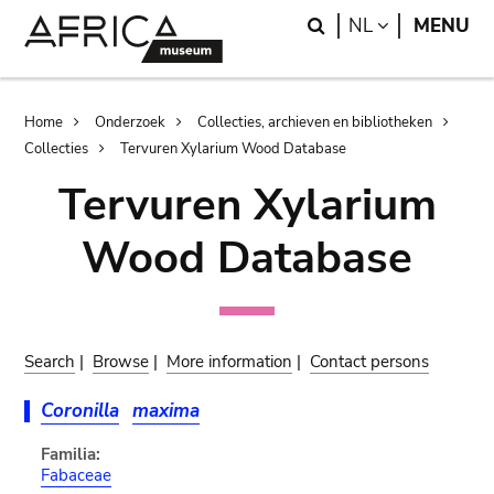
Skip
Skip
Search
LANGUAGE
NL
MENU
to
to
main
search
content
Breadcrumb
Home
Onderzoek
Collecties, archieven en bibliotheken
Collecties
Tervuren Xylarium Wood Database
Tervuren Xylarium
Wood Database
Search
|
Browse
|
More information
|
Contact persons
Coronilla
maxima
Familia:
Fabaceae