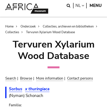
Skip
Skip
Search
LANGUAGE
NL
MENU
to
to
main
search
content
Breadcrumb
Home
Onderzoek
Collecties, archieven en bibliotheken
Collecties
Tervuren Xylarium Wood Database
Tervuren Xylarium
Wood Database
Search
|
Browse
|
More information
|
Contact persons
Sorbus
x thuringiaca
(Nyman) Schonach
Familia: