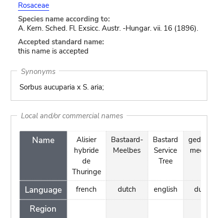
Rosaceae
Species name according to:
A. Kern. Sched. Fl. Exsicc. Austr. -Hungar. vii. 16 (1896).
Accepted standard name:
this name is accepted
Synonyms
Sorbus aucuparia x S. aria;
Local and/or commercial names
Name
Alisier
Bastaard-
Bastard
gedeeld
hybride
Meelbes
Service
meelbes
de
Tree
Thuringe
Language
french
dutch
english
dutch
Region