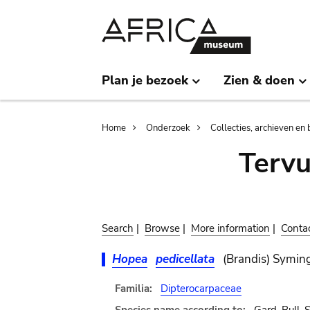
Skip
Skip
to
to
main
search
content
Plan je bezoek
Zien & doen
Breadcrumb
Home
Onderzoek
Collecties, archieven en 
Terv
Search
|
Browse
|
More information
|
Conta
Hopea
pedicellata
(Brandis) Symin
Familia:
Dipterocarpaceae