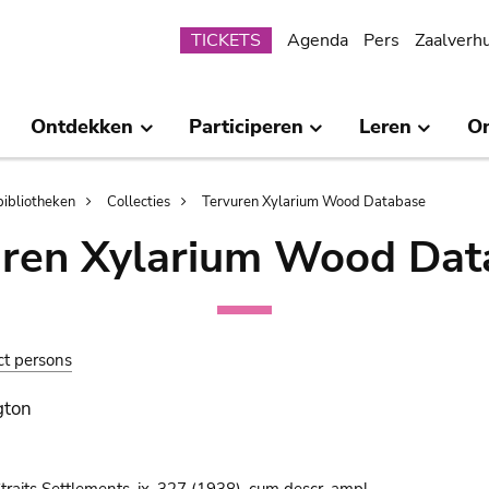
Submenu
TICKETS
Agenda
Pers
Zaalverh
Ontdekken
Participeren
Leren
O
bibliotheken
Collecties
Tervuren Xylarium Wood Database
uren Xylarium Wood Dat
ct persons
gton