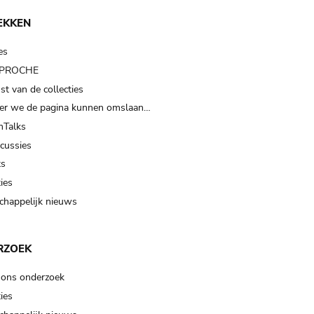
EKKEN
es
t PROCHE
t van de collecties
er we de pagina kunnen omslaan…
Talks
scussies
ts
ies
happelijk nieuws
RZOEK
 ons onderzoek
ies