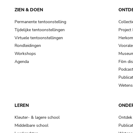
ZIEN & DOEN
ONTD
Permanente tentoonstelling
Collecti
Tijdelijke tentoonstellingen
Projec
Virtuele tentoonstellingen
Herkoms
Rondleidingen
Voorale
Workshops
Museum
Agenda
Film di
Podcas
Publicat
Wetensc
LEREN
ONDE
Kleuter- & lagere school
Ontdek
Middelbare school
Publicat