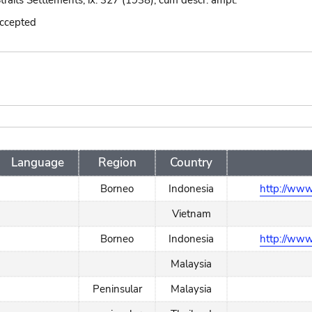
Straits Settlements, ix. 327 (1938), cum descr. ampl.
accepted
Language
Region
Country
Borneo
Indonesia
http://www
Vietnam
Borneo
Indonesia
http://www
Malaysia
Peninsular
Malaysia