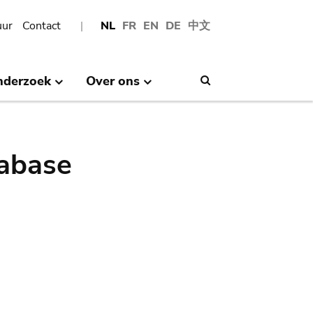
uur
Contact
NL
FR
EN
DE
中文
nderzoek
Over ons
Search
abase