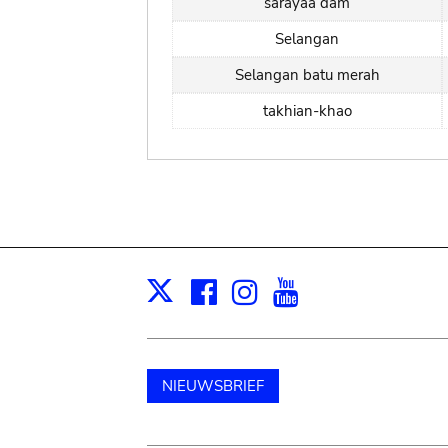
sarayaa dam
Selangan
Selangan batu merah
takhian-khao
Facebook
Instagram
Youtube
Print
X
NIEUWSBRIEF