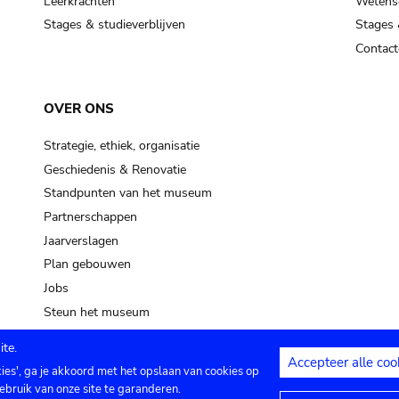
Leerkrachten
Wetensc
Stages & studieverblijven
Stages 
Contact
OVER ONS
Strategie, ethiek, organisatie
Geschiedenis & Renovatie
Standpunten van het museum
Partnerschappen
Jaarverslagen
Plan gebouwen
Jobs
Steun het museum
te.
Accepteer alle coo
kies', ga je akkoord met het opslaan van cookies op
ontact
Privacy instellingen
Juridische me
ebruik van onze site te garanderen.