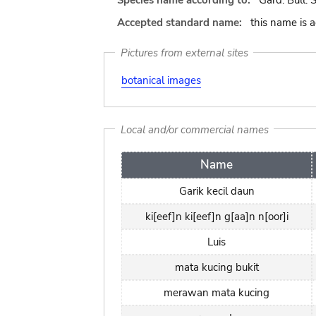
Species name according to:
Gard. Bull. 
Accepted standard name:
this name is 
Pictures from external sites
botanical images
Local and/or commercial names
Name
Garik kecil daun
ki[eef]n ki[eef]n g[aa]n n[oor]i
Luis
mata kucing bukit
merawan mata kucing