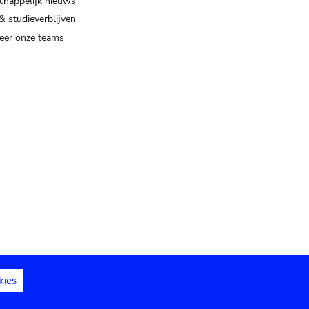
happelijk nieuws
& studieverblijven
eer onze teams
kies
dedelingen
Toegankelijkheidsverklaring