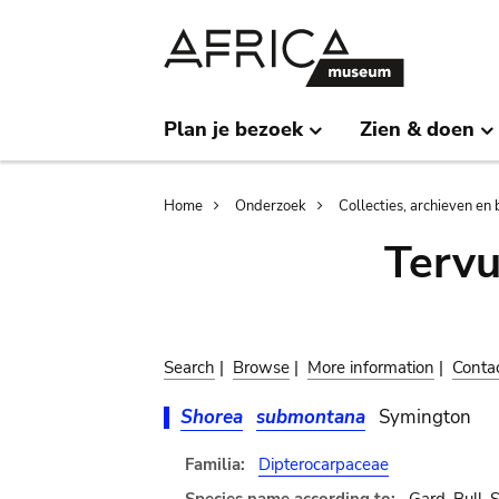
Skip
Skip
to
to
main
search
content
Plan je bezoek
Zien & doen
Breadcrumb
Home
Onderzoek
Collecties, archieven en 
Terv
Search
|
Browse
|
More information
|
Conta
Shorea
submontana
Symington
Familia:
Dipterocarpaceae