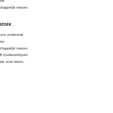
ies
happelijk nieuws
RZOEK
 ons onderzoek
ies
happelijk nieuws
& studieverblijven
eer onze teams