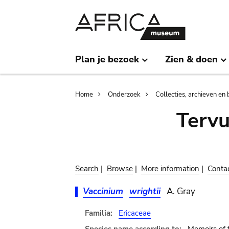
Skip
Skip
to
to
main
search
content
Plan je bezoek
Zien & doen
Breadcrumb
Home
Onderzoek
Collecties, archieven en 
Terv
Search
|
Browse
|
More information
|
Conta
Vaccinium
wrightii
A. Gray
Familia:
Ericaceae