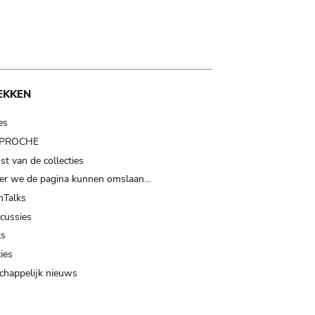
EKKEN
es
t PROCHE
t van de collecties
er we de pagina kunnen omslaan…
Talks
scussies
ts
ies
happelijk nieuws