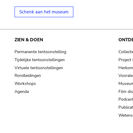
Schenk aan het museum
ZIEN & DOEN
ONTD
Permanente tentoonstelling
Collecti
Tijdelijke tentoonstellingen
Projec
Virtuele tentoonstellingen
Herkoms
Rondleidingen
Voorale
Workshops
Museum
Agenda
Film di
Podcas
Publicat
Wetensc