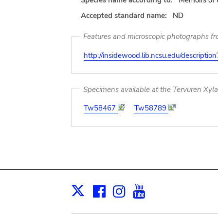
Species name according to:
Memoirs of 
Accepted standard name:
ND
Features and microscopic photographs f
http://insidewood.lib.ncsu.edu/descripti
Specimens available at the Tervuren Xyl
Tw58467
Tw58789
Facebook
Instagram
Youtube
Print
X