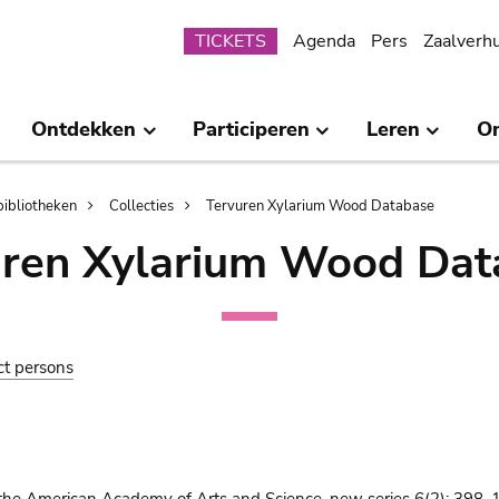
Submenu
TICKETS
Agenda
Pers
Zaalverh
Ontdekken
Participeren
Leren
O
bibliotheken
Collecties
Tervuren Xylarium Wood Database
uren Xylarium Wood Dat
ct persons