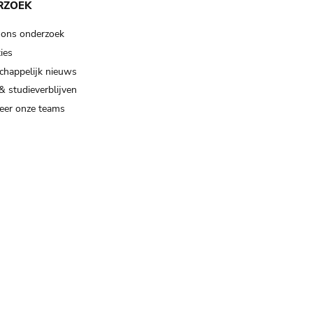
RZOEK
 ons onderzoek
ies
happelijk nieuws
& studieverblijven
eer onze teams