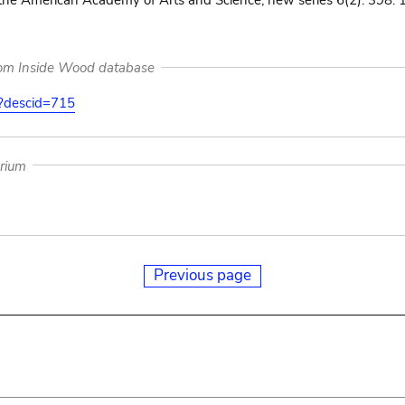
the American Academy of Arts and Science, new series 6(2): 398. 
rom Inside Wood database
on?descid=715
arium
Previous page