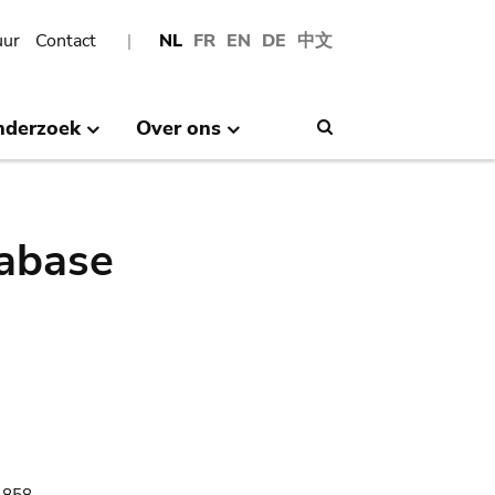
uur
Contact
NL
FR
EN
DE
中文
nderzoek
Over ons
Search
abase