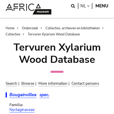
Skip
Skip
Search
LANGUAGE
NL
MENU
to
to
main
search
content
Breadcrumb
Home
Onderzoek
Collecties, archieven en bibliotheken
Collecties
Tervuren Xylarium Wood Database
Tervuren Xylarium
Wood Database
Search
|
Browse
|
More information
|
Contact persons
Bougainvillea
spec.
Familia:
Nyctaginaceae