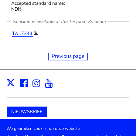
Accepted standard name:
NDN
Specimens available at the Tervuren Xylarium
Tw17243
Previous page
Facebook
Instagram
Youtube
Print
X
NIEUWSBRIEF
Schenk aan het museum
We gebruiken cookies op onze website.