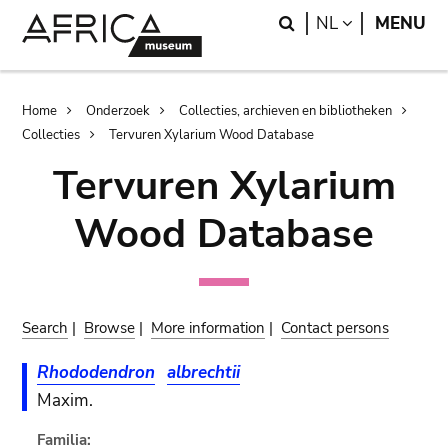
Skip
Skip
Search
LANGUAGE
NL
MENU
to
to
main
search
content
Breadcrumb
Home
Onderzoek
Collecties, archieven en bibliotheken
Collecties
Tervuren Xylarium Wood Database
Tervuren Xylarium
Wood Database
Search
|
Browse
|
More information
|
Contact persons
Rhododendron
albrechtii
Maxim.
Familia: