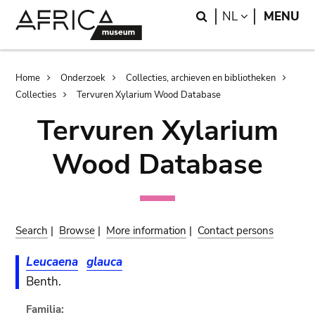
Skip
Skip
Search
LANGUAGE
NL
MENU
to
to
main
search
content
Breadcrumb
Home
Onderzoek
Collecties, archieven en bibliotheken
Collecties
Tervuren Xylarium Wood Database
Tervuren Xylarium
Wood Database
Search
|
Browse
|
More information
|
Contact persons
Leucaena
glauca
Benth.
Familia: