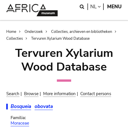
Skip
Skip
Search
LANGUAGE
NL
MENU
to
to
main
search
content
Breadcrumb
Home
Onderzoek
Collecties, archieven en bibliotheken
Collecties
Tervuren Xylarium Wood Database
Tervuren Xylarium
Wood Database
Search
|
Browse
|
More information
|
Contact persons
Bosqueia
obovata
Familia:
Moraceae