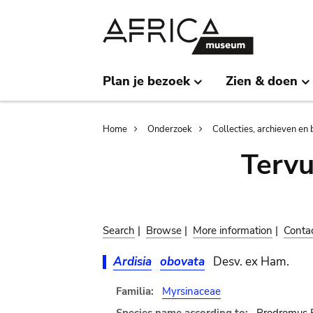
Skip
Skip
to
to
main
search
content
Plan je bezoek
Zien & doen
Breadcrumb
Home
Onderzoek
Collecties, archieven en 
Terv
Search
|
Browse
|
More information
|
Conta
Ardisia
obovata
Desv. ex Ham.
Familia:
Myrsinaceae