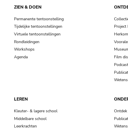
ZIEN & DOEN
ONTD
Permanente tentoonstelling
Collecti
Tijdelijke tentoonstellingen
Projec
Virtuele tentoonstellingen
Herkoms
Rondleidingen
Voorale
Workshops
Museum
Agenda
Film di
Podcas
Publicat
Wetensc
LEREN
ONDE
Kleuter- & lagere school
Ontdek
Middelbare school
Publicat
Leerkrachten
Wetensc