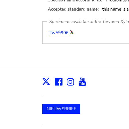
Species name according to:
Prodromus P
Accepted standard name:
this name is 
Specimens available at the Tervuren Xyl
Tw59906
Facebook
Instagram
Youtube
Print
X
NIEUWSBRIEF