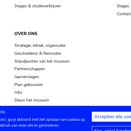
Stages & studieverblijven
Stages 
Contact
OVER ONS
Strategie, ethiek, organisatie
Geschiedenis & Renovatie
Standpunten van het museum
Partnerschappen
Jaarverslagen
Plan gebouwen
Jobs
Steun het museum
te.
Accepteer alle coo
kies', ga je akkoord met het opslaan van cookies op
ontact
Privacy instellingen
Juridische me
ebruik van onze site te garanderen.