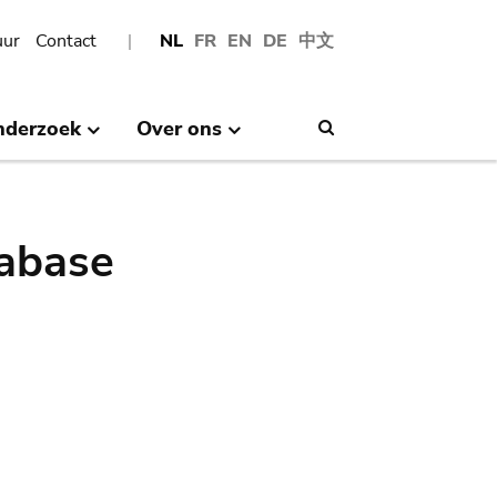
uur
Contact
NL
FR
EN
DE
中文
nderzoek
Over ons
Search
abase