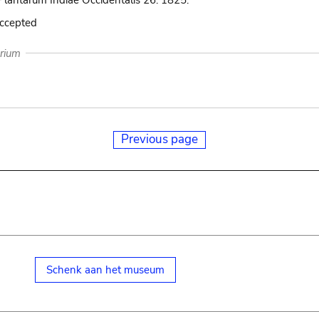
lantarum Indiae Occidentalis 26. 1825.
accepted
arium
Previous page
Schenk aan het museum