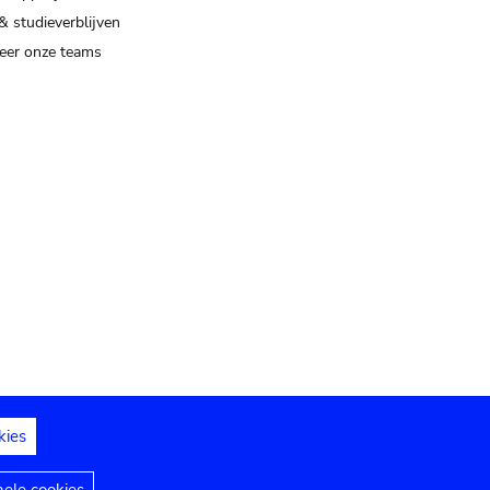
& studieverblijven
eer onze teams
kies
dedelingen
Toegankelijkheidsverklaring