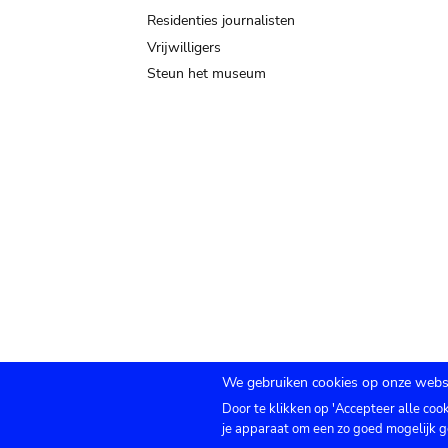
Residenties journalisten
Vrijwilligers
Steun het museum
We gebruiken cookies op onze websi
Door te klikken op 'Accepteer alle coo
Submenu
TICKETS
Agenda
Pers
Zaalverhuur
C
je apparaat om een zo goed mogelijk g