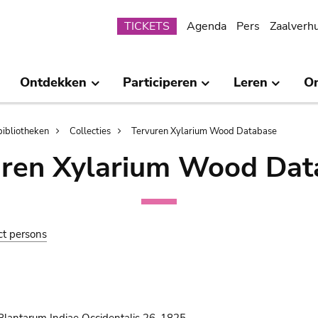
Submenu
TICKETS
Agenda
Pers
Zaalverh
Ontdekken
Participeren
Leren
O
bibliotheken
Collecties
Tervuren Xylarium Wood Database
uren Xylarium Wood Dat
ct persons