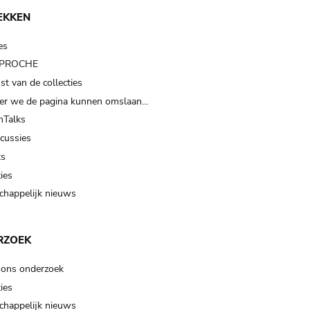
EKKEN
es
t PROCHE
t van de collecties
er we de pagina kunnen omslaan…
Talks
scussies
ts
ies
happelijk nieuws
RZOEK
 ons onderzoek
ies
happelijk nieuws