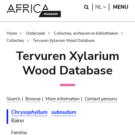
Skip
Skip
Search
LANGUAGE
NL
MENU
to
to
main
search
content
Breadcrumb
Home
Onderzoek
Collecties, archieven en bibliotheken
Collecties
Tervuren Xylarium Wood Database
Tervuren Xylarium
Wood Database
Search
|
Browse
|
More information
|
Contact persons
Chrysophyllum
subnudum
Baker
Familia: