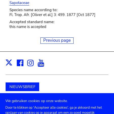
Sapotaceae
Species name according to:
Fl. Trop. Afr. [Oliver et al.] 3: 499. 1877 [Oct 1877]
Accepted standard name:
this name is accepted
Previous page
Facebook
Instagram
Youtube
Print
X
NIEUWSBRIEF
Schenk aan het museum
We gebruiken cookies op onze website.
Door te klikken op 'Accepteer alle cookies', ga je akkoord met het
opslaan van cookies op je apparaat om een zo goed mogelijk