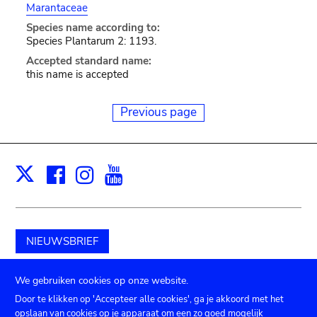
Marantaceae
Species name according to:
Species Plantarum 2: 1193.
Accepted standard name:
this name is accepted
Previous page
Facebook
Instagram
Youtube
Print
X
NIEUWSBRIEF
Schenk aan het museum
We gebruiken cookies op onze website.
Door te klikken op 'Accepteer alle cookies', ga je akkoord met het
opslaan van cookies op je apparaat om een zo goed mogelijk