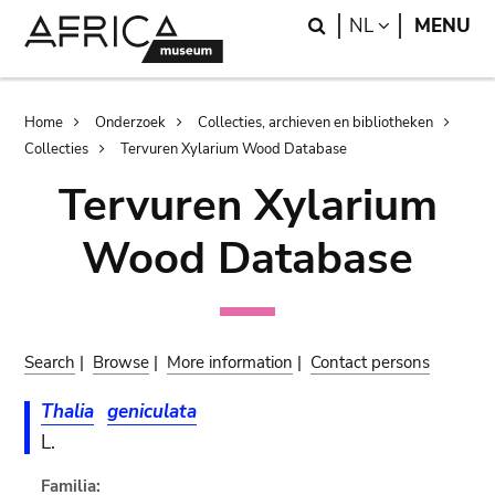
Skip
Skip
Search
LANGUAGE
NL
MENU
to
to
main
search
content
Breadcrumb
Home
Onderzoek
Collecties, archieven en bibliotheken
Collecties
Tervuren Xylarium Wood Database
Tervuren Xylarium
Wood Database
Search
|
Browse
|
More information
|
Contact persons
Thalia
geniculata
L.
Familia: