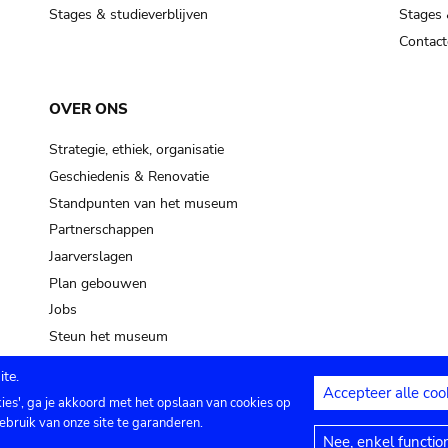
Stages & studieverblijven
Stages 
Contact
OVER ONS
Strategie, ethiek, organisatie
Geschiedenis & Renovatie
Standpunten van het museum
Partnerschappen
Jaarverslagen
Plan gebouwen
Jobs
Steun het museum
te.
Accepteer alle coo
kies', ga je akkoord met het opslaan van cookies op
ontact
Privacy instellingen
Juridische me
ebruik van onze site te garanderen.
Nee, enkel functio