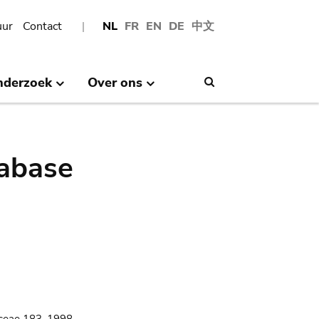
uur
Contact
NL
FR
EN
DE
中文
nderzoek
Over ons
Search
abase