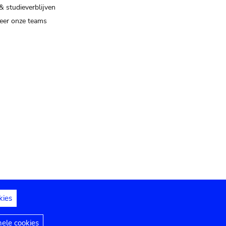
& studieverblijven
eer onze teams
kies
dedelingen
Toegankelijkheidsverklaring
nele cookies