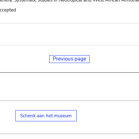
nera. Systematic studies in Neotropical and West African Annona
accepted
Previous page
Schenk aan het museum