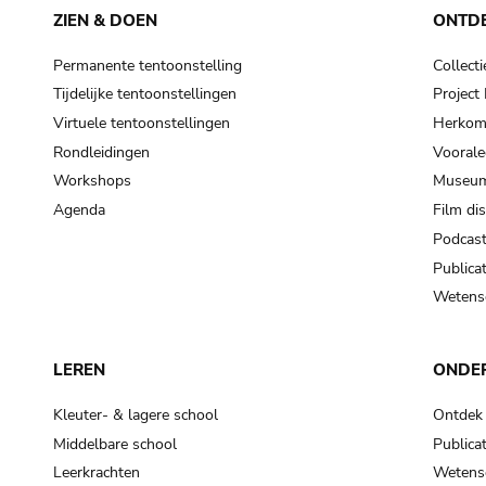
ZIEN & DOEN
ONTD
Permanente tentoonstelling
Collecti
Tijdelijke tentoonstellingen
Projec
Virtuele tentoonstellingen
Herkoms
Rondleidingen
Voorale
Workshops
Museum
Agenda
Film di
Podcas
Publicat
Wetensc
LEREN
ONDE
Kleuter- & lagere school
Ontdek
Middelbare school
Publicat
Leerkrachten
Wetensc