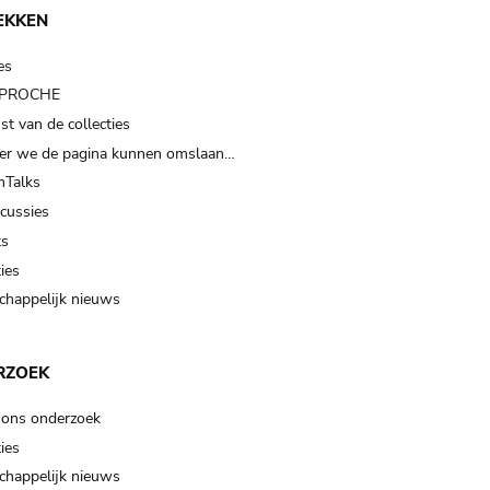
EKKEN
es
t PROCHE
t van de collecties
er we de pagina kunnen omslaan…
Talks
scussies
ts
ies
happelijk nieuws
RZOEK
 ons onderzoek
ies
happelijk nieuws