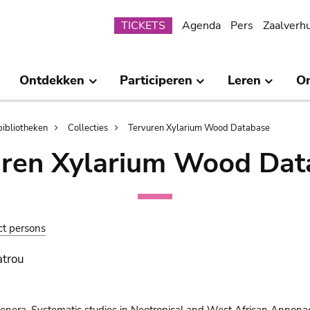
Submenu
TICKETS
Agenda
Pers
Zaalverh
Ontdekken
Participeren
Leren
O
bibliotheken
Collecties
Tervuren Xylarium Wood Database
uren Xylarium Wood Dat
ct persons
atrou