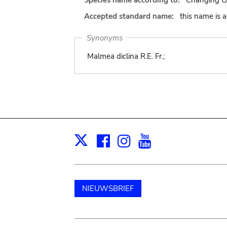
Species name according to:
Changing Ge
Accepted standard name:
this name is 
Synonyms
Malmea diclina R.E. Fr.;
Facebook
Instagram
Youtube
Print
X
NIEUWSBRIEF