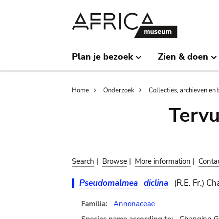
Skip
Skip
to
to
main
search
content
Plan je bezoek
Zien & doen
Breadcrumb
Home
Onderzoek
Collecties, archieven en 
Terv
Search
|
Browse
|
More information
|
Conta
Pseudomalmea
diclina
(R.E. Fr.) Ch
Familia:
Annonaceae