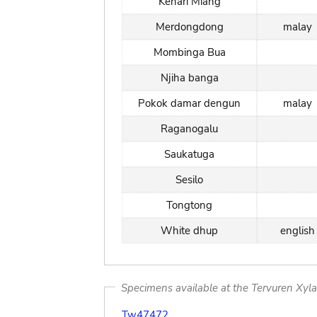
Kenari Miang
Merdongdong
malay
Mombinga Bua
Njiha banga
Pokok damar dengun
malay
Raganogalu
Saukatuga
Sesilo
Tongtong
White dhup
english
Specimens available at the Tervuren Xyl
Tw47472