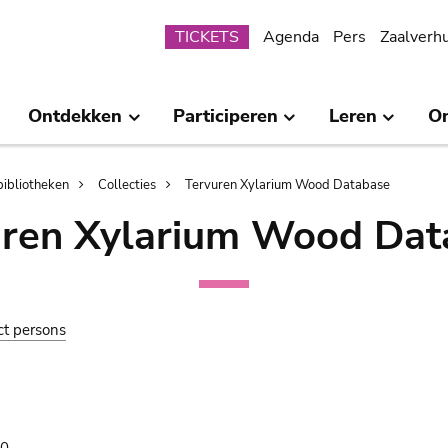
Submenu
TICKETS
Agenda
Pers
Zaalverh
Ontdekken
Participeren
Leren
O
bibliotheken
Collecties
Tervuren Xylarium Wood Database
uren Xylarium Wood Dat
ct persons