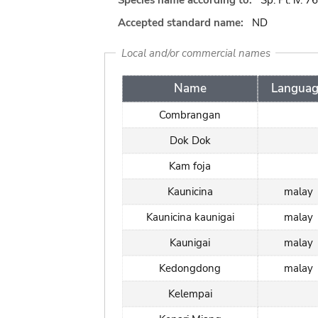
Species name according to:
Sp. Pl. iv. 76
Accepted standard name:
ND
Local and/or commercial names
Name
Langua
Combrangan
Dok Dok
Kam foja
Kaunicina
malay
Kaunicina kaunigai
malay
Kaunigai
malay
Kedongdong
malay
Kelempai