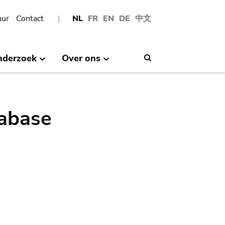
uur
Contact
NL
FR
EN
DE
中文
nderzoek
Over ons
Search
abase