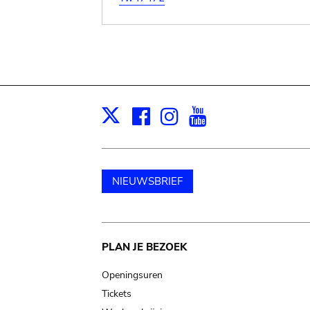
Facebook
Instagram
Youtube
Print
X
NIEUWSBRIEF
Main
PLAN JE BEZOEK
navigation
Openingsuren
Tickets