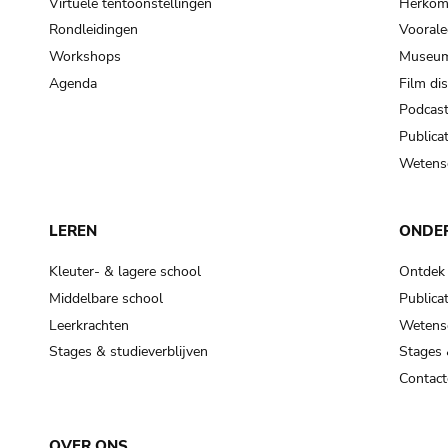
Virtuele tentoonstellingen
Herkoms
Rondleidingen
Voorale
Workshops
Museum
Agenda
Film di
Podcas
Publicat
Wetensc
LEREN
ONDE
Kleuter- & lagere school
Ontdek
Middelbare school
Publicat
Leerkrachten
Wetensc
Stages & studieverblijven
Stages 
Contact
OVER ONS