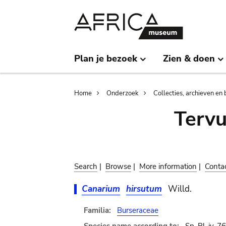
Skip
Skip
to
to
main
search
content
Plan je bezoek
Zien & doen
Breadcrumb
Home
Onderzoek
Collecties, archieven en 
Terv
Search
|
Browse
|
More information
|
Conta
Canarium
hirsutum
Willd.
Familia:
Burseraceae