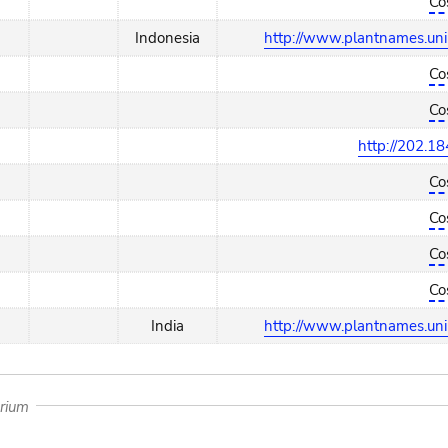
Co
Indonesia
http://www.plantnames.uni
Co
Co
http://202.18
Co
Co
Co
Co
India
http://www.plantnames.uni
arium