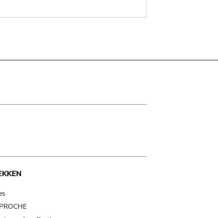
EKKEN
es
t PROCHE