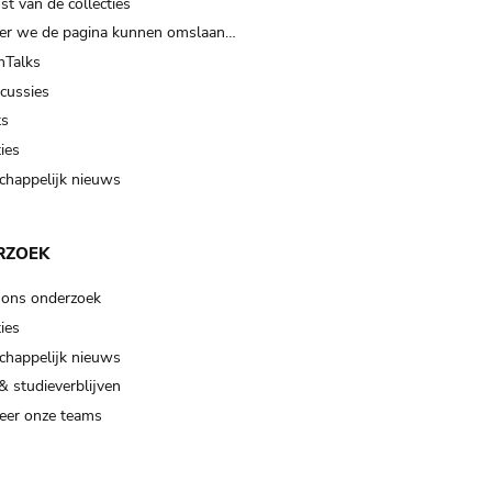
t van de collecties
er we de pagina kunnen omslaan…
Talks
scussies
ts
ies
happelijk nieuws
RZOEK
 ons onderzoek
ies
happelijk nieuws
& studieverblijven
eer onze teams