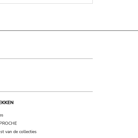
EKKEN
es
t PROCHE
t van de collecties