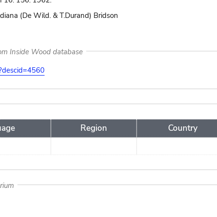
n 16: 156. 1962.
diana (De Wild. & T.Durand) Bridson
rom Inside Wood database
on?descid=4560
uage
Region
Country
arium