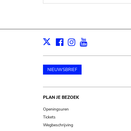
Facebook
Instagram
Youtube
Print
X
NIEUWSBRIEF
Main
PLAN JE BEZOEK
navigation
Openingsuren
Tickets
Wegbeschrijving