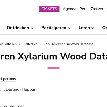
Submenu
TICKETS
Agenda
Pers
Zaalverh
Ontdekken
Participeren
Leren
O
bibliotheken
Collecties
Tervuren Xylarium Wood Database
uren Xylarium Wood Dat
ct persons
& T. Durand) Hepper