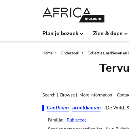
Skip
Skip
to
to
main
search
content
Plan je bezoek
Zien & doen
Breadcrumb
Home
Onderzoek
Collecties, archieven en 
Terv
Search
|
Browse
|
More information
|
Conta
Canthium
arnoldianum
(De Wild. 
Familia:
Rubiaceae