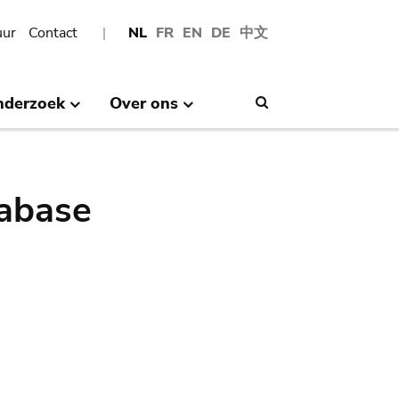
uur
Contact
NL
FR
EN
DE
中文
nderzoek
Over ons
Search
abase