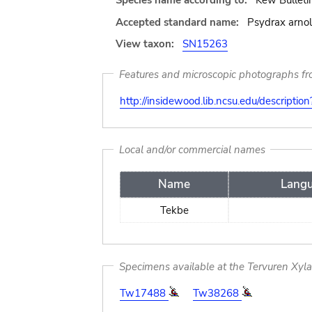
Species name according to:
Kew Bulleti
Accepted standard name:
Psydrax arnol
View taxon:
SN15263
Features and microscopic photographs f
http://insidewood.lib.ncsu.edu/descripti
Local and/or commercial names
Name
Lang
Tekbe
Specimens available at the Tervuren Xyl
Tw17488
Tw38268