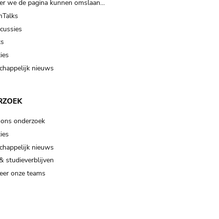
er we de pagina kunnen omslaan…
Talks
scussies
ts
ies
happelijk nieuws
RZOEK
 ons onderzoek
ies
happelijk nieuws
& studieverblijven
eer onze teams