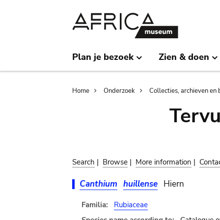
Skip
Skip
to
to
main
search
content
Plan je bezoek
Zien & doen
Breadcrumb
Home
Onderzoek
Collecties, archieven en 
Terv
Search
|
Browse
|
More information
|
Conta
Canthium
huillense
Hiern
Familia:
Rubiaceae