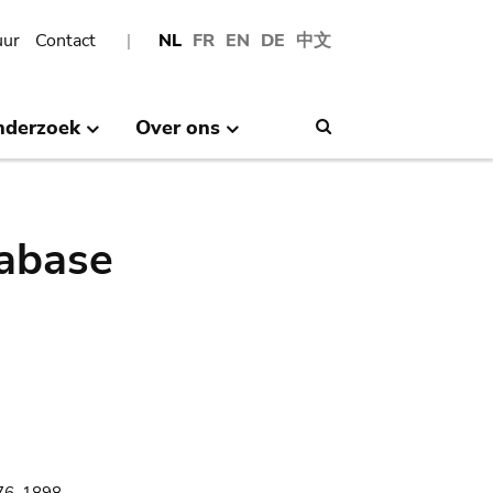
uur
Contact
NL
FR
EN
DE
中文
nderzoek
Over ons
Search
abase