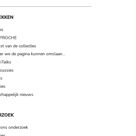
EKKEN
es
t PROCHE
t van de collecties
er we de pagina kunnen omslaan…
Talks
scussies
ts
ies
happelijk nieuws
RZOEK
 ons onderzoek
ies