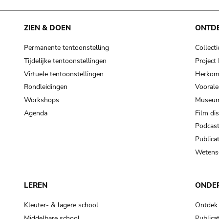
ZIEN & DOEN
ONTD
Permanente tentoonstelling
Collecti
Tijdelijke tentoonstellingen
Projec
Virtuele tentoonstellingen
Herkoms
Rondleidingen
Voorale
Workshops
Museum
Agenda
Film di
Podcas
Publicat
Wetensc
LEREN
ONDE
Kleuter- & lagere school
Ontdek
Middelbare school
Publicat