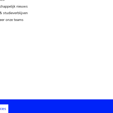
happelijk nieuws
& studieverblijven
eer onze teams
kies