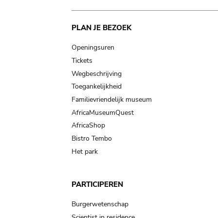
Main
PLAN JE BEZOEK
navigation
Openingsuren
Tickets
Wegbeschrijving
Toegankelijkheid
Familievriendelijk museum
AfricaMuseumQuest
AfricaShop
Bistro Tembo
Het park
PARTICIPEREN
Burgerwetenschap
Scientist in residence