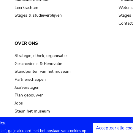
Leerkrachten
Wetensc
Stages & studieverblijven
Stages 
Contact
OVER ONS
Strategie, ethiek, organisatie
Geschiedenis & Renovatie
Standpunten van het museum
Partnerschappen
Jaarverslagen
Plan gebouwen
Jobs
Steun het museum
te.
Accepteer alle coo
kies', ga je akkoord met het opslaan van cookies op