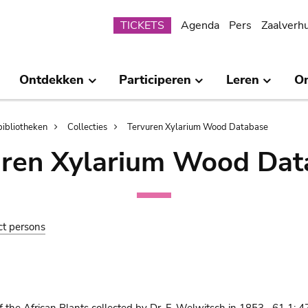
Submenu
TICKETS
Agenda
Pers
Zaalverh
Ontdekken
Participeren
Leren
O
bibliotheken
Collecties
Tervuren Xylarium Wood Database
uren Xylarium Wood Dat
ct persons