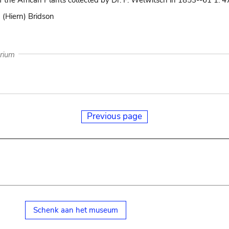
 the African Plants collected by Dr. F. Welwitsch in 1853--61 1: 4
 (Hiern) Bridson
arium
Previous page
Schenk aan het museum