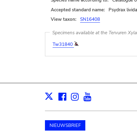
Species name according to:
Catalogue of
Accepted standard name:
Psydrax livida
View taxon:
SN16408
Specimens available at the Tervuren Xyl
Tw31840
Facebook
Instagram
Youtube
Print
X
NIEUWSBRIEF