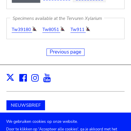
Specimens available at the Tervuren Xylarium
Tw39180
Tw8051
Tw911
Previous page
Facebook
Instagram
Youtube
Print
X
NIEUWSBRIEF
Schenk aan het museum
We gebruiken cookies op onze website.
Door te klikken op 'Accepteer alle cookies', ga je akkoord met het