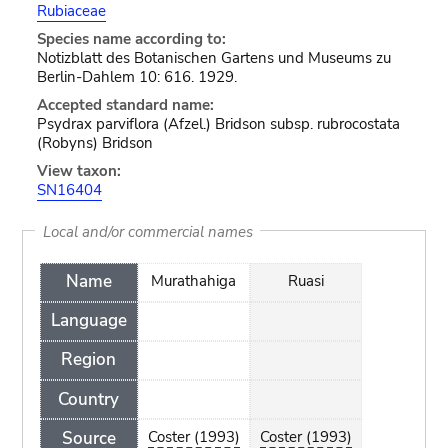
Rubiaceae
Species name according to:
Notizblatt des Botanischen Gartens und Museums zu
Berlin-Dahlem 10: 616. 1929.
Accepted standard name:
Psydrax parviflora (Afzel.) Bridson subsp. rubrocostata
(Robyns) Bridson
View taxon:
SN16404
Local and/or commercial names
Name
Murathahiga
Ruasi
Language
Region
Country
Source
Coster (1993)
Coster (1993)