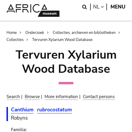
Skip
Skip
Search
LANGUAGE
NL
MENU
to
to
main
search
content
Breadcrumb
Home
Onderzoek
Collecties, archieven en bibliotheken
Collecties
Tervuren Xylarium Wood Database
Tervuren Xylarium
Wood Database
Search
|
Browse
|
More information
|
Contact persons
Canthium
rubrocostatum
Robyns
Familia: