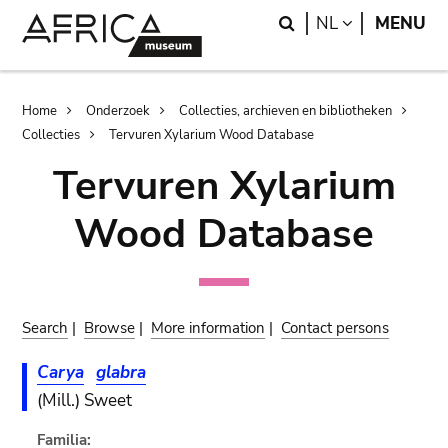
Skip
Skip
Search
LANGUAGE
NL
MENU
to
to
main
search
content
Breadcrumb
Home
Onderzoek
Collecties, archieven en bibliotheken
Collecties
Tervuren Xylarium Wood Database
Tervuren Xylarium
Wood Database
Search
|
Browse
|
More information
|
Contact persons
Carya
glabra
(Mill.) Sweet
Familia: