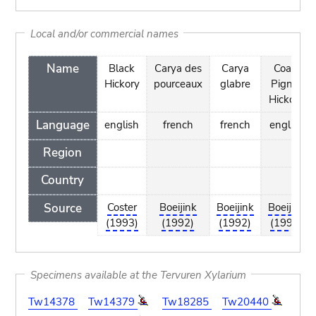
Local and/or commercial names
Name
Black
Carya des
Carya
Coast
Hickory
pourceaux
glabre
Pignut
Hickory
Language
english
french
french
english
Region
Country
Source
Coster
Boeijink
Boeijink
Boeijink
(1993)
(1992)
(1992)
(1992)
Specimens available at the Tervuren Xylarium
Tw14378
Tw14379
Tw18285
Tw20440