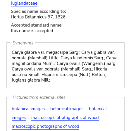
Juglandaceae
Species name according to:
Hortus Britannicus 97. 1826.
Accepted standard name:
this name is accepted
Synonyms
Carya glabra var. megacarpa Sarg.; Carya glabra var.
odorata (Marshall) Little; Carya leiodermis Sarg.; Carya
magnifloridana Murrill; Carya ovalis (Wangenh.) Sarg.;
Carya ovalis var. odorata (Marshall) Sarg.; Hicoria
austrina Small; Hicoria microcarpa (Nutt.) Britton;
Juglans glabra Mill.;
Pictures from external sites
botanical images
botanical images
botanical
images
macroscopic photographs of wood
macroscopic photographs of wood