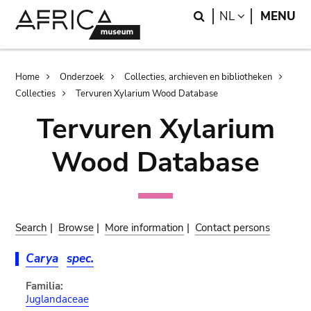
Skip
Skip
Search
LANGUAGE
NL
MENU
to
to
main
search
content
Breadcrumb
Home
Onderzoek
Collecties, archieven en bibliotheken
Collecties
Tervuren Xylarium Wood Database
Tervuren Xylarium
Wood Database
Search
|
Browse
|
More information
|
Contact persons
Carya
spec.
Familia:
Juglandaceae