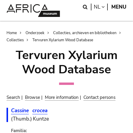
Skip
Skip
Search
LANGUAGE
NL
MENU
to
to
main
search
content
Breadcrumb
Home
Onderzoek
Collecties, archieven en bibliotheken
Collecties
Tervuren Xylarium Wood Database
Tervuren Xylarium
Wood Database
Search
|
Browse
|
More information
|
Contact persons
Cassine
crocea
(Thumb.) Kuntze
Familia: