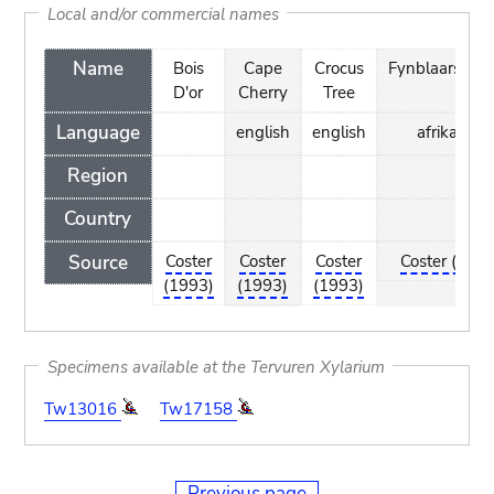
Local and/or commercial names
Name
Bois
Cape
Crocus
Fynblaarsaffr
D'or
Cherry
Tree
Language
english
english
afrikaans
Region
Country
Source
Coster
Coster
Coster
Coster (1993
(1993)
(1993)
(1993)
Specimens available at the Tervuren Xylarium
Tw13016
Tw17158
Previous page