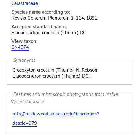
Celastraceae
Species name according to:
Revisio Generum Plantarum 1: 114. 1891.
Accepted standard name:
Elaeodendron croceum (Thunb.) DC.
View taxon:
SN4574
Synonyms
Crocoxylon croceum (Thumb.) N. Robson;
Elaeodendron croceum (Thumb.) DC.;
Features and microscopic photographs from Inside
Wood database
http://insidewood.lib.ncsu.edu/description?
descid=879