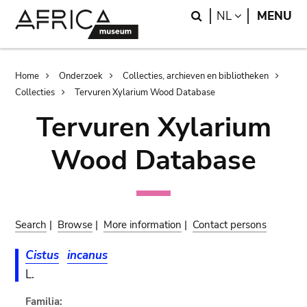
Skip
Skip
Search
LANGUAGE
NL
MENU
to
to
main
search
content
Breadcrumb
Home
Onderzoek
Collecties, archieven en bibliotheken
Collecties
Tervuren Xylarium Wood Database
Tervuren Xylarium
Wood Database
Search
|
Browse
|
More information
|
Contact persons
Cistus
incanus
L.
Familia: