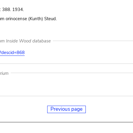
: 388. 1934.
m orinocense (Kunth) Steud.
rom Inside Wood database
on?descid=868
arium
Previous page