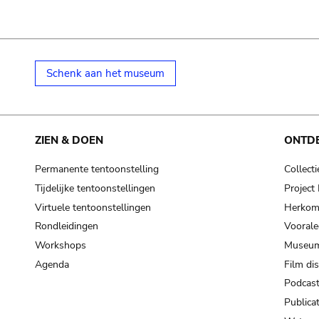
Schenk aan het museum
ZIEN & DOEN
ONTD
Permanente tentoonstelling
Collecti
Tijdelijke tentoonstellingen
Projec
Virtuele tentoonstellingen
Herkoms
Rondleidingen
Voorale
Workshops
Museum
Agenda
Film di
Podcas
Publicat