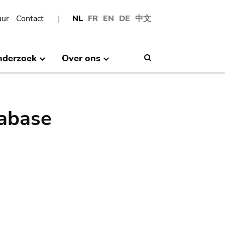
uur
Contact
NL
FR
EN
DE
中文
nderzoek
Over ons
Search
abase