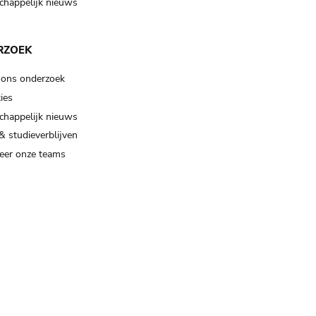
happelijk nieuws
RZOEK
 ons onderzoek
ies
happelijk nieuws
& studieverblijven
eer onze teams