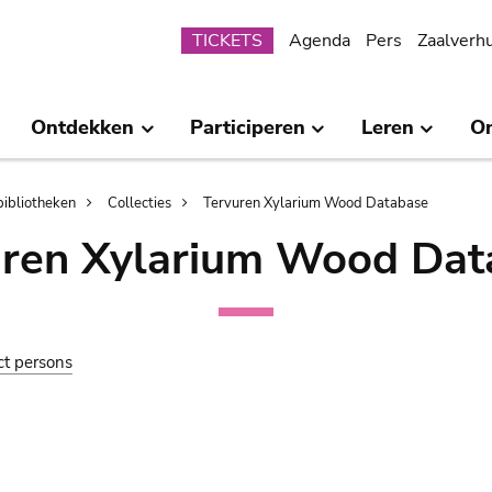
Submenu
TICKETS
Agenda
Pers
Zaalverh
Ontdekken
Participeren
Leren
O
bibliotheken
Collecties
Tervuren Xylarium Wood Database
uren Xylarium Wood Dat
ct persons