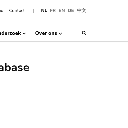
uur
Contact
NL
FR
EN
DE
中文
nderzoek
Over ons
Search
abase