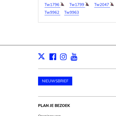
Tw1796
Tw1799
Tw2047
Tw9962
Tw9963
Facebook
Instagram
Youtube
Print
X
NIEUWSBRIEF
Main
PLAN JE BEZOEK