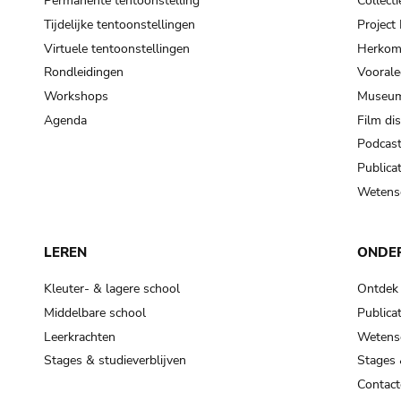
Permanente tentoonstelling
Collecti
Tijdelijke tentoonstellingen
Projec
Virtuele tentoonstellingen
Herkoms
Rondleidingen
Voorale
Workshops
Museum
Agenda
Film di
Podcas
Publicat
Wetensc
LEREN
ONDE
Kleuter- & lagere school
Ontdek
Middelbare school
Publicat
Leerkrachten
Wetensc
Stages & studieverblijven
Stages 
Contact