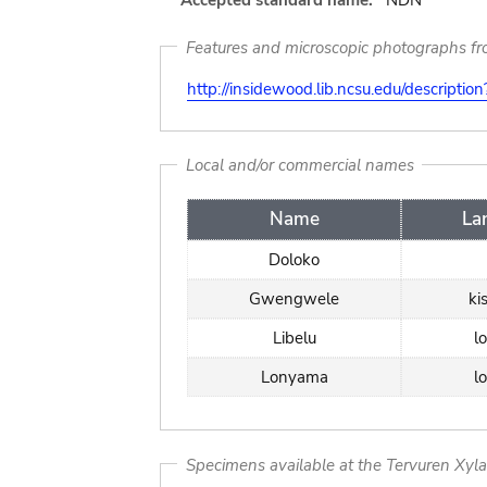
Accepted standard name:
NDN
Features and microscopic photographs f
http://insidewood.lib.ncsu.edu/descripti
Local and/or commercial names
Name
La
Doloko
Gwengwele
ki
Libelu
l
Lonyama
l
Specimens available at the Tervuren Xyl