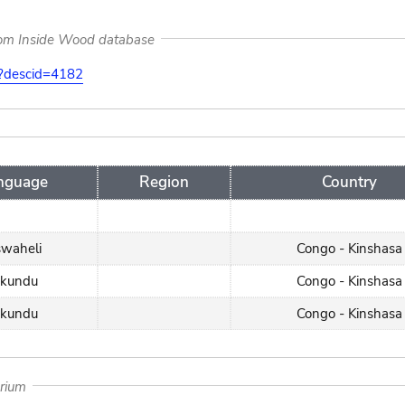
rom Inside Wood database
on?descid=4182
nguage
Region
Country
swaheli
Congo - Kinshasa
okundu
Congo - Kinshasa
okundu
Congo - Kinshasa
arium