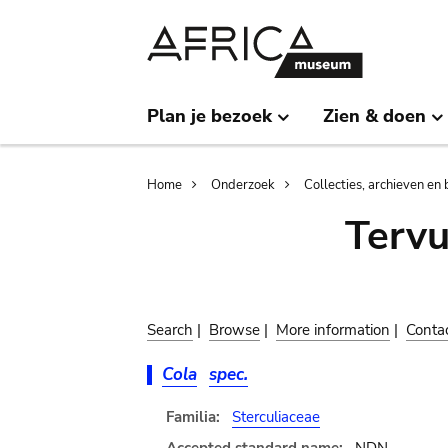
Skip
Skip
to
to
main
search
content
Plan je bezoek
Zien & doen
Breadcrumb
Home
Onderzoek
Collecties, archieven en 
Terv
Search
|
Browse
|
More information
|
Conta
Cola
spec.
Familia:
Sterculiaceae