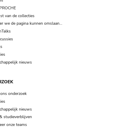
es
t PROCHE
t van de collecties
er we de pagina kunnen omslaan…
Talks
scussies
ts
ies
happelijk nieuws
RZOEK
 ons onderzoek
ies
happelijk nieuws
& studieverblijven
eer onze teams