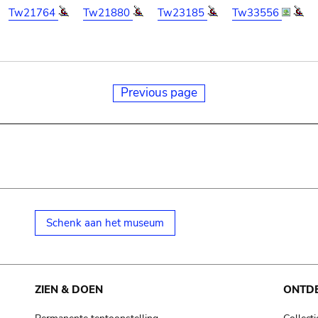
Tw21764
Tw21880
Tw23185
Tw33556
Previous page
Schenk aan het museum
ZIEN & DOEN
ONTD