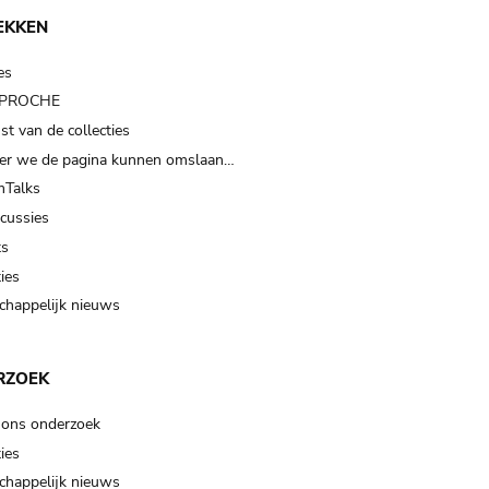
EKKEN
es
t PROCHE
t van de collecties
er we de pagina kunnen omslaan…
Talks
scussies
ts
ies
happelijk nieuws
RZOEK
 ons onderzoek
ies
happelijk nieuws