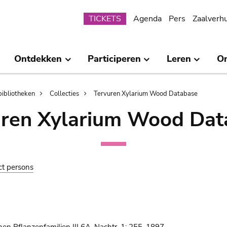
Submenu
TICKETS
Agenda
Pers
Zaalverh
Ontdekken
Participeren
Leren
O
bibliotheken
Collecties
Tervuren Xylarium Wood Database
uren Xylarium Wood Dat
ct persons