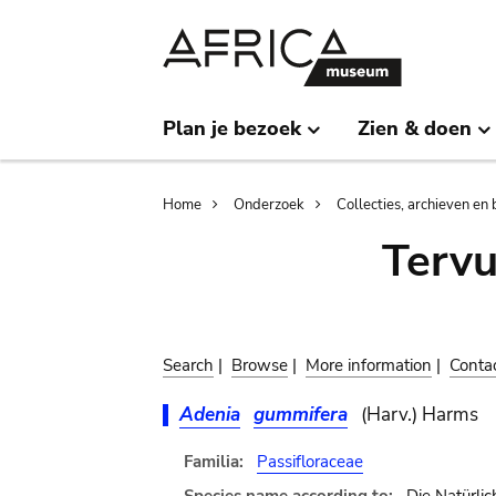
Skip
Skip
to
to
main
search
content
Plan je bezoek
Zien & doen
Breadcrumb
Home
Onderzoek
Collecties, archieven en 
Terv
Search
|
Browse
|
More information
|
Conta
Adenia
gummifera
(Harv.) Harms
Familia:
Passifloraceae