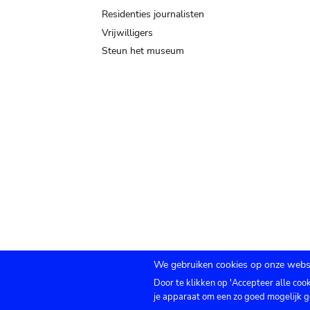
Residenties journalisten
Vrijwilligers
Steun het museum
We gebruiken cookies op onze websi
Door te klikken op 'Accepteer alle coo
Submenu
TICKETS
Agenda
Pers
Zaalverhuur
C
je apparaat om een zo goed mogelijk g