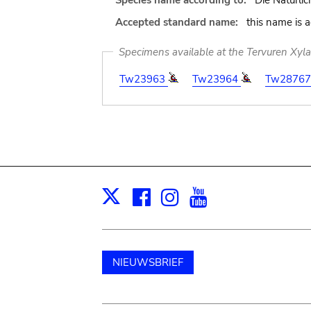
Species name according to:
Die Natürlic
Accepted standard name:
this name is 
Specimens available at the Tervuren Xyl
Tw23963
Tw23964
Tw2876
Facebook
Instagram
Youtube
Print
X
NIEUWSBRIEF