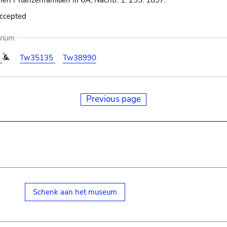
hen Pflanzenfamilien III 6A, Nachtr. 1: 255. 1897.
accepted
arium
7
Tw35135
Tw38990
Previous page
Schenk aan het museum