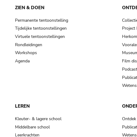
ZIEN & DOEN
ONTD
Permanente tentoonstelling
Collecti
Tijdelijke tentoonstellingen
Projec
Virtuele tentoonstellingen
Herkoms
Rondleidingen
Voorale
Workshops
Museum
Agenda
Film di
Podcas
Publicat
Wetensc
LEREN
ONDE
Kleuter- & lagere school
Ontdek
Middelbare school
Publicat
Leerkrachten
Wetensc