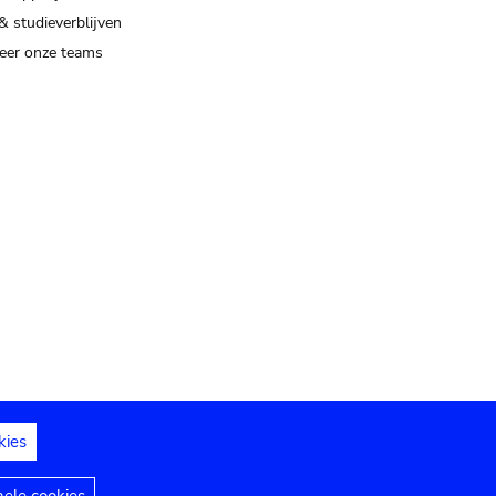
& studieverblijven
eer onze teams
kies
dedelingen
Toegankelijkheidsverklaring