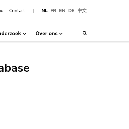
uur
Contact
NL
FR
EN
DE
中文
nderzoek
Over ons
Search
abase