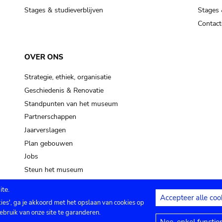
Stages & studieverblijven
Stages 
Contact
OVER ONS
Strategie, ethiek, organisatie
Geschiedenis & Renovatie
Standpunten van het museum
Partnerschappen
Jaarverslagen
Plan gebouwen
Jobs
Steun het museum
te.
Accepteer alle coo
kies', ga je akkoord met het opslaan van cookies op
ontact
Privacy instellingen
Juridische me
ebruik van onze site te garanderen.