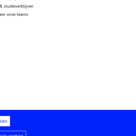
& studieverblijven
eer onze teams
kies
dedelingen
Toegankelijkheidsverklaring