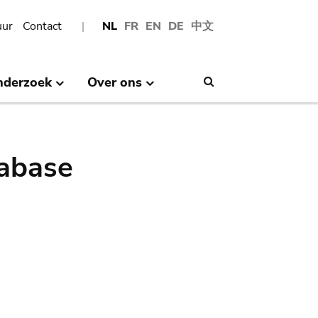
uur
Contact
NL
FR
EN
DE
中文
nderzoek
Over ons
Search
abase