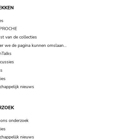
EKKEN
es
t PROCHE
t van de collecties
er we de pagina kunnen omslaan…
Talks
scussies
ts
ies
happelijk nieuws
RZOEK
 ons onderzoek
ies
happelijk nieuws