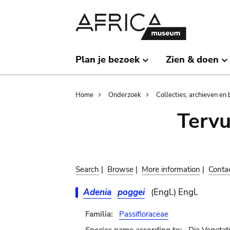
Skip
Skip
to
to
main
search
content
Plan je bezoek
Zien & doen
Breadcrumb
Home
Onderzoek
Collecties, archieven en 
Terv
Search
|
Browse
|
More information
|
Conta
Adenia
poggei
(Engl.) Engl.
Familia:
Passifloraceae