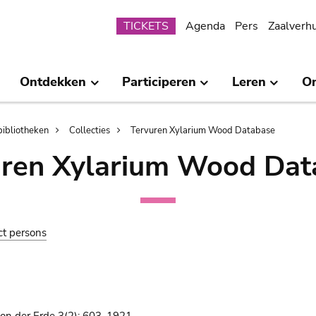
Submenu
TICKETS
Agenda
Pers
Zaalverh
Ontdekken
Participeren
Leren
O
bibliotheken
Collecties
Tervuren Xylarium Wood Database
uren Xylarium Wood Dat
ct persons