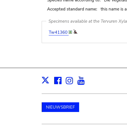
Species name according to:
Die Vegetati
Accepted standard name:
this name is 
Specimens available at the Tervuren Xyl
Tw41360
Facebook
Instagram
Youtube
Print
X
NIEUWSBRIEF