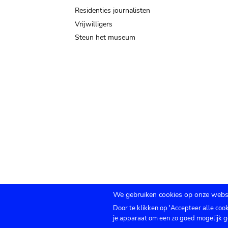
Residenties journalisten
Vrijwilligers
Steun het museum
We gebruiken cookies op onze websi
Door te klikken op 'Accepteer alle coo
Submenu
TICKETS
Agenda
Pers
Zaalverhuur
C
je apparaat om een zo goed mogelijk g