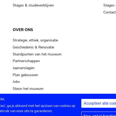
Stages & studieverblijven
Stages 
Contact
OVER ONS
Strategie, ethiek, organisatie
Geschiedenis & Renovatie
Standpunten van het museum
Partnerschappen
Jaarverslagen
Plan gebouwen
Jobs
Steun het museum
te.
Accepteer alle coo
kies', ga je akkoord met het opslaan van cookies op
ontact
Privacy instellingen
Juridische me
ebruik van onze site te garanderen.