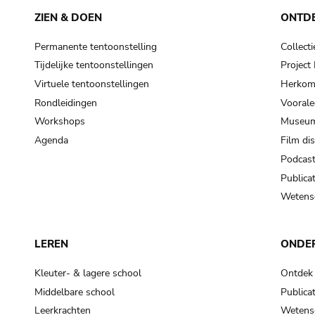
ZIEN & DOEN
ONTD
Permanente tentoonstelling
Collecti
Tijdelijke tentoonstellingen
Projec
Virtuele tentoonstellingen
Herkoms
Rondleidingen
Voorale
Workshops
Museum
Agenda
Film di
Podcas
Publicat
Wetensc
LEREN
ONDE
Kleuter- & lagere school
Ontdek
Middelbare school
Publicat
Leerkrachten
Wetensc