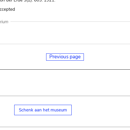
on der Erde 3(2): 603. 1921.
accepted
arium
Previous page
Schenk aan het museum