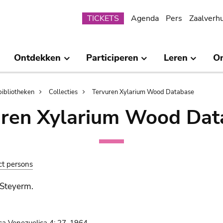
Submenu
TICKETS
Agenda
Pers
Zaalverh
Ontdekken
Participeren
Leren
O
bibliotheken
Collecties
Tervuren Xylarium Wood Database
uren Xylarium Wood Dat
ct persons
 Steyerm.