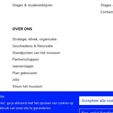
Stages & studieverblijven
Stages 
Contact
OVER ONS
Strategie, ethiek, organisatie
Geschiedenis & Renovatie
Standpunten van het museum
Partnerschappen
Jaarverslagen
Plan gebouwen
Jobs
Steun het museum
te.
Accepteer alle coo
kies', ga je akkoord met het opslaan van cookies op
ontact
Privacy instellingen
Juridische me
ebruik van onze site te garanderen.