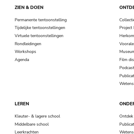
ZIEN & DOEN
ONTD
Permanente tentoonstelling
Collecti
Tijdelijke tentoonstellingen
Projec
Virtuele tentoonstellingen
Herkoms
Rondleidingen
Voorale
Workshops
Museum
Agenda
Film di
Podcas
Publicat
Wetensc
LEREN
ONDE
Kleuter- & lagere school
Ontdek
Middelbare school
Publicat
Leerkrachten
Wetensc