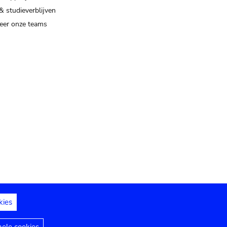
& studieverblijven
eer onze teams
kies
dedelingen
Toegankelijkheidsverklaring