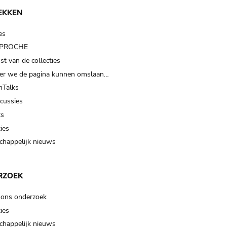
EKKEN
es
t PROCHE
t van de collecties
er we de pagina kunnen omslaan…
Talks
scussies
ts
ies
happelijk nieuws
RZOEK
 ons onderzoek
ies
happelijk nieuws