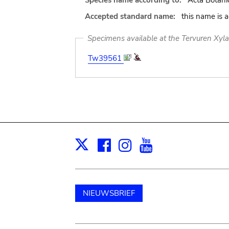
Species name according to:
Acta Botani
Accepted standard name:
this name is 
Specimens available at the Tervuren Xyl
Tw39561
Facebook
Instagram
Youtube
Print
X
NIEUWSBRIEF