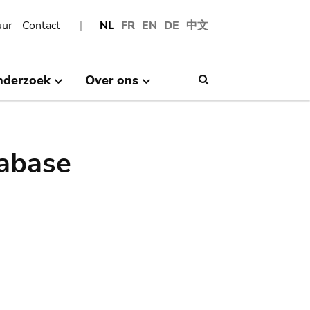
uur
Contact
NL
FR
EN
DE
中文
nderzoek
Over ons
Search
abase