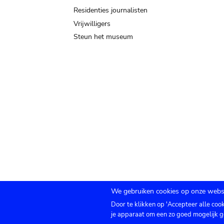
Residenties journalisten
Vrijwilligers
Steun het museum
We gebruiken cookies op onze websi
Door te klikken op 'Accepteer alle coo
Submenu
TICKETS
Agenda
Pers
Zaalverhuur
C
je apparaat om een zo goed mogelijk g