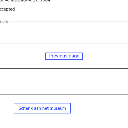
ca Venezuelica 4: 27. 1964.
accepted
arium
Previous page
Schenk aan het museum