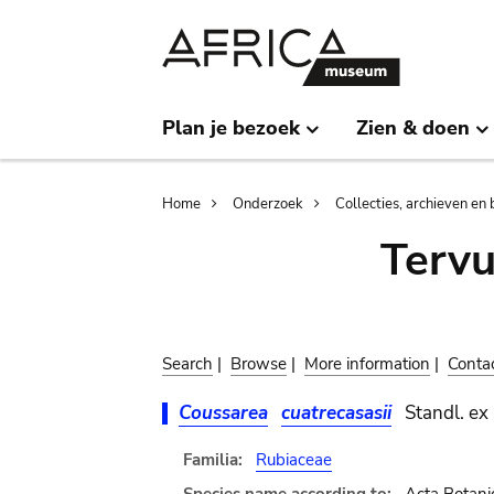
Skip
Skip
to
to
main
search
content
Plan je bezoek
Zien & doen
Breadcrumb
Home
Onderzoek
Collecties, archieven en 
Terv
Search
|
Browse
|
More information
|
Conta
Coussarea
cuatrecasasii
Standl. ex
Familia:
Rubiaceae