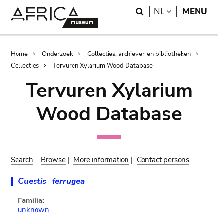
Skip
Skip
Search
LANGUAGE
NL
MENU
to
to
main
search
content
Breadcrumb
Home
Onderzoek
Collecties, archieven en bibliotheken
Collecties
Tervuren Xylarium Wood Database
Tervuren Xylarium
Wood Database
Search
|
Browse
|
More information
|
Contact persons
Cuestis
ferrugea
Familia:
unknown