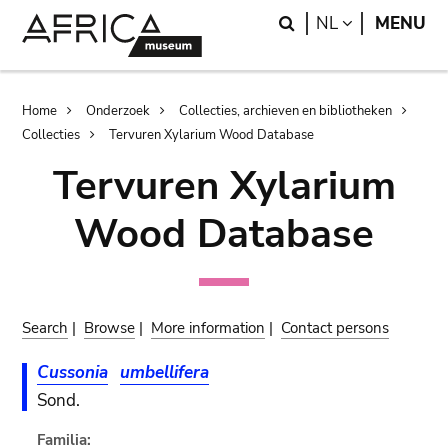
Skip
Skip
Search
LANGUAGE
NL
MENU
to
to
main
search
content
Breadcrumb
Home
Onderzoek
Collecties, archieven en bibliotheken
Collecties
Tervuren Xylarium Wood Database
Tervuren Xylarium
Wood Database
Search
|
Browse
|
More information
|
Contact persons
Cussonia
umbellifera
Sond.
Familia: