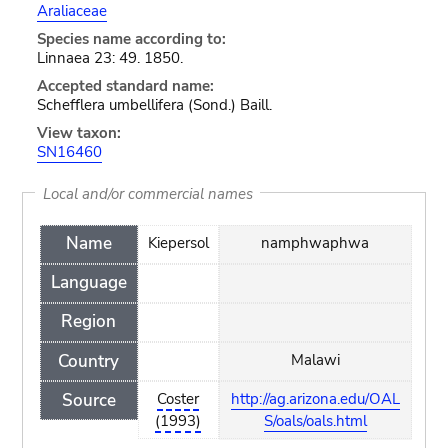
Araliaceae
Species name according to:
Linnaea 23: 49. 1850.
Accepted standard name:
Schefflera umbellifera (Sond.) Baill.
View taxon:
SN16460
Local and/or commercial names
Name
Kiepersol
namphwaphwa
Language
Region
Country
Malawi
Source
Coster
http://ag.arizona.edu/OAL
(1993)
S/oals/oals.html